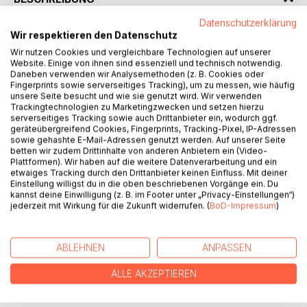
Datenschutzerklärung
Wir respektieren den Datenschutz
Er ist ihr erstes Date, ihr erster Kuss, ihr erstes Alles. Sie ist
gebrochen und er muss sie jeden Tag aufs Neue vom
Wir nutzen Cookies und vergleichbare Technologien auf unserer
Website. Einige von ihnen sind essenziell und technisch notwendig.
Guten in der Welt und in ihr selbst überzeugen. Aber damit
Daneben verwenden wir Analysemethoden (z. B. Cookies oder
hat er zum Glück nie ein Problem gehabt, sonst hätte er
Fingerprints sowie serverseitiges Tracking), um zu messen, wie häufig
nach dem ersten Date und dem anfänglichen Misstrauen
unsere Seite besucht und wie sie genutzt wird. Wir verwenden
Trackingtechnologien zu Marketingzwecken und setzen hierzu
die Beine längst in die Hand genommen. Doch er bleibt.
serverseitiges Tracking sowie auch Drittanbieter ein, wodurch ggf.
Und sie kann ihr Liebesglück nicht fassen. Denn wer würde
geräteübergreifend Cookies, Fingerprints, Tracking-Pixel, IP-Adressen
schon jemanden wie sie lieben? Jemanden mit Flecken und
sowie gehashte E-Mail-Adressen genutzt werden. Auf unserer Seite
betten wir zudem Drittinhalte von anderen Anbietern ein (Video-
Schwabbel an allen Ecken und Kanten? Jemanden mit nie
Plattformen). Wir haben auf die weitere Datenverarbeitung und ein
endenden Selbstzweifeln? Jemanden, der sich nicht selbst
etwaiges Tracking durch den Drittanbieter keinen Einfluss. Mit deiner
lieben kann?
Einstellung willigst du in die oben beschriebenen Vorgänge ein. Du
kannst deine Einwilligung (z. B. im Footer unter „Privacy-Einstellungen“)
jederzeit mit Wirkung für die Zukunft widerrufen. (
BoD-Impressum
)
AUTOR/IN
ABLEHNEN
ANPASSEN
PRESSESTIMMEN
ALLE AKZEPTIEREN
REZENSIONEN