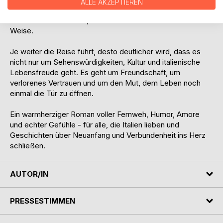
ALLE AKZEPTIEREN
Stränden und sizilianischer Sonne erleben sie nicht nur die
Schönheit des Landes, sondern auch sich selbst auf neue
Weise.
Je weiter die Reise führt, desto deutlicher wird, dass es
nicht nur um Sehenswürdigkeiten, Kultur und italienische
Lebensfreude geht. Es geht um Freundschaft, um
verlorenes Vertrauen und um den Mut, dem Leben noch
einmal die Tür zu öffnen.
Ein warmherziger Roman voller Fernweh, Humor, Amore
und echter Gefühle - für alle, die Italien lieben und
Geschichten über Neuanfang und Verbundenheit ins Herz
schließen.
AUTOR/IN
PRESSESTIMMEN