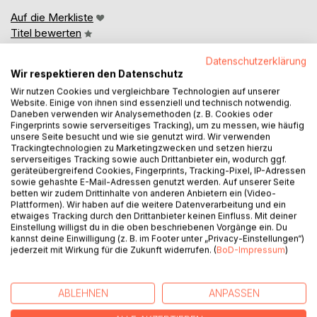
Auf die Merkliste
Titel bewerten
Datenschutzerklärung
Wir respektieren den Datenschutz
Wir nutzen Cookies und vergleichbare Technologien auf unserer
Website. Einige von ihnen sind essenziell und technisch notwendig.
Daneben verwenden wir Analysemethoden (z. B. Cookies oder
Fingerprints sowie serverseitiges Tracking), um zu messen, wie häufig
unsere Seite besucht und wie sie genutzt wird. Wir verwenden
BESCHREIBUNG
Trackingtechnologien zu Marketingzwecken und setzen hierzu
serverseitiges Tracking sowie auch Drittanbieter ein, wodurch ggf.
geräteübergreifend Cookies, Fingerprints, Tracking-Pixel, IP-Adressen
Manchmal beginnt das wahre Leben erst hinter der
sowie gehashte E-Mail-Adressen genutzt werden. Auf unserer Seite
betten wir zudem Drittinhalte von anderen Anbietern ein (Video-
nächsten Kurve
Plattformen). Wir haben auf die weitere Datenverarbeitung und ein
etwaiges Tracking durch den Drittanbieter keinen Einfluss. Mit deiner
Clara und Janina wollen nur weg. Weg von gescheiterten
Einstellung willigst du in die oben beschriebenen Vorgänge ein. Du
kannst deine Einwilligung (z. B. im Footer unter „Privacy-Einstellungen“)
Beziehungen, alten Enttäuschungen und der Frage, wie es
jederzeit mit Wirkung für die Zukunft widerrufen. (
BoD-Impressum
)
jetzt weitergehen soll.
Mit ihrem Campingbus Wolke 7 folgen sie Goethes Spuren
ABLEHNEN
ANPASSEN
von den Alpen bis in den tiefen Süden Italiens. Zwischen
venezianischen Kanälen, römischen Ruinen, kalabrischen