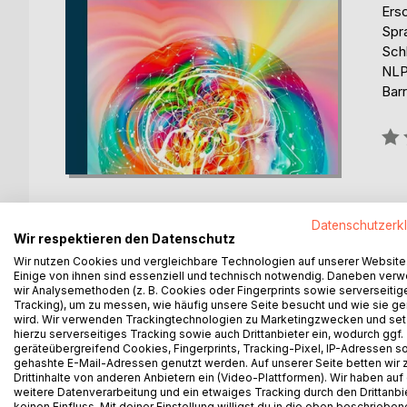
Ers
Spr
Sch
NL
Barr
Bew
0%
Datenschutzerk
Wir respektieren den Datenschutz
Wir nutzen Cookies und vergleichbare Technologien auf unserer Website
BESCHREIBUNG
AUTOR/IN
PRESSES
Einige von ihnen sind essenziell und technisch notwendig. Daneben ver
wir Analysemethoden (z. B. Cookies oder Fingerprints sowie serverseitig
Tracking), um zu messen, wie häufig unsere Seite besucht und wie sie ge
Gibt es wirklich Menschen oder Maschinen, die 
wird. Wir verwenden Trackingtechnologien zu Marketingzwecken und se
und Computer dabei vor? Und mit welchen Tipps 
hierzu serverseitiges Tracking sowie auch Drittanbieter ein, wodurch ggf.
geräteübergreifend Cookies, Fingerprints, Tracking-Pixel, IP-Adressen s
gehashte E-Mail-Adressen genutzt werden. Auf unserer Seite betten wir
Das E-Book gibt Einblicke in die unterschiedlichen
Drittinhalte von anderen Anbietern ein (Video-Plattformen). Wir haben auf
einige Tricks der Bühnenmagier. Abschließend zeig
weitere Datenverarbeitung und ein etwaiges Tracking durch den Drittanbi
keinen Einfluss. Mit deiner Einstellung willigst du in die oben beschriebe