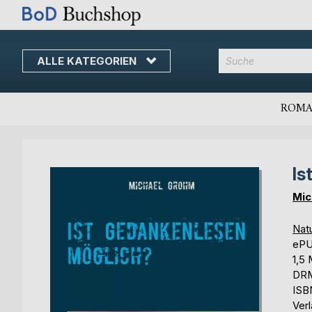
ALLE KATEGORIEN
Direkt
zum
Inhalt
ROMA
Is
Skip
Skip
to
to
Mic
the
the
end
beginning
Nat
of
of
eP
the
the
1,5
images
images
DRM
gallery
gallery
ISB
Ver