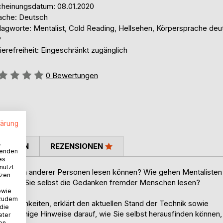
cheinungsdatum: 08.01.2020
ache: Deutsch
lagworte: Mentalist, Cold Reading, Hellsehen, Körpersprache deu
P
ierefreiheit: Eingeschränkt zugänglich
ertung::
0
Bewertungen
lärung
.
TIMMEN
REZENSIONEN
wenden
es
nutzt
Gedanken anderer Personen lesen können? Wie gehen Mentalisten
tzen
können Sie selbst die Gedanken fremder Menschen lesen?
owie
 zudem
 Möglichkeiten, erklärt den aktuellen Stand der Technik sowie
 die
t es einige Hinweise darauf, wie Sie selbst herausfinden können,
eter
nen