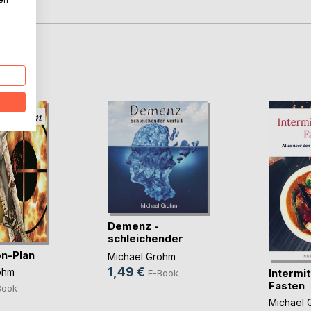
D
Demenz -
schleichender
Verfall
n-Plan
Michael Grohm
1,49 €
ohm
Intermi
E-Book
Fasten
Book
Michael 