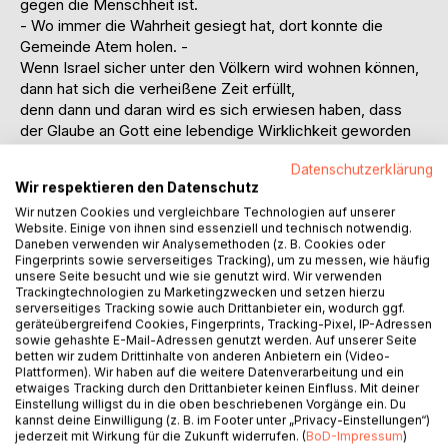
gegen die Menschheit ist.
- Wo immer die Wahrheit gesiegt hat, dort konnte die
Gemeinde Atem holen. -
Wenn Israel sicher unter den Völkern wird wohnen können,
dann hat sich die verheißene Zeit erfüllt,
denn dann und daran wird es sich erwiesen haben, dass
der Glaube an Gott eine lebendige Wirklichkeit geworden
ist. (Leo Baeck)
Datenschutzerklärung
Wir respektieren den Datenschutz
Vor dem Hintergrund ihres Aufwachsens in
Wir nutzen Cookies und vergleichbare Technologien auf unserer
Nachkriegsdeutschland beschreibt die Autorin ihre innere
Website. Einige von ihnen sind essenziell und technisch notwendig.
Wanderung durch die Geschichte der Menschen, in der für
Daneben verwenden wir Analysemethoden (z. B. Cookies oder
sie die Nazibarbarei >zum Schatten allen Begreifens<
Fingerprints sowie serverseitiges Tracking), um zu messen, wie häufig
unsere Seite besucht und wie sie genutzt wird. Wir verwenden
wurde. >Auschwitz blieb für mich lange Zeit die letzte
Trackingtechnologien zu Marketingzwecken und setzen hierzu
Stufe menschlicher Erkenntnis. Die Beschäftigung mit dem,
serverseitiges Tracking sowie auch Drittanbieter ein, wodurch ggf.
was Judentum ist, wurde mir zur Geburtsstunde eines
geräteübergreifend Cookies, Fingerprints, Tracking-Pixel, IP-Adressen
neuen Leben.<
sowie gehashte E-Mail-Adressen genutzt werden. Auf unserer Seite
betten wir zudem Drittinhalte von anderen Anbietern ein (Video-
Plattformen). Wir haben auf die weitere Datenverarbeitung und ein
Ohne seinen Willen wird der Mensch geboren, durch seinen
etwaiges Tracking durch den Drittanbieter keinen Einfluss. Mit deiner
Willen wird er wiedergeboren.
Einstellung willigst du in die oben beschriebenen Vorgänge ein. Du
kannst deine Einwilligung (z. B. im Footer unter „Privacy-Einstellungen“)
Sein Dasein ward geschaffen, und er selber schafft es neu.
jederzeit mit Wirkung für die Zukunft widerrufen. (
BoD-Impressum
)
Seine Geburt war das Geheimnis, was an ihm geschah,