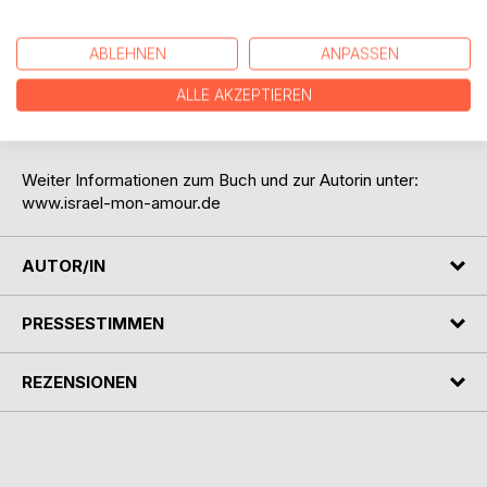
seine Wiedergeburt ist das, was er tut,
seine Entscheidung, sie ist seine freie Umkehr zum
ABLEHNEN
ANPASSEN
Ursprung, zum Geheimnis. (Leo Baeck)
ALLE AKZEPTIEREN
>Dieses Geheimnis hat etwas mit Schmerz zu tun, mit
Leiden und mit Liebe - unendlicher Liebe zum Leben.<
Weiter Informationen zum Buch und zur Autorin unter:
www.israel-mon-amour.de
AUTOR/IN
PRESSESTIMMEN
REZENSIONEN