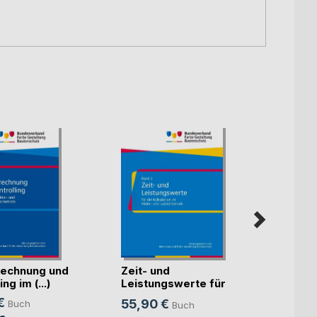
echnung und
Zeit- und
Künst
ng im (...)
Leistungswerte für
Intell
die K(...)
€
55,90 €
Buch
Buch
Mitte
Sven S