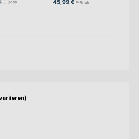
€
45,99 €
E-Book
E-Book
24,9
18,9
variieren)