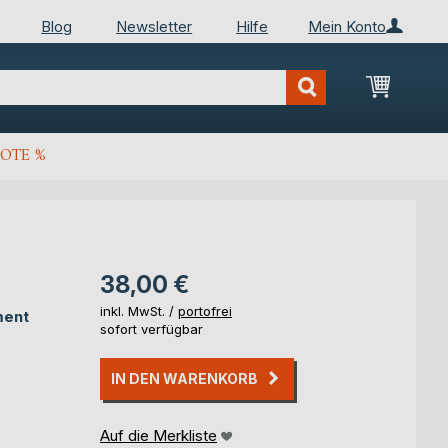
Blog
Newsletter
Hilfe
Mein Konto
Mein Wa
OTE %
38,00 €
inkl. MwSt. /
portofrei
ment
sofort verfügbar
IN DEN WARENKORB
Auf die Merkliste