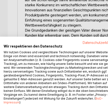
starke Konkurrenz im wirtschaftlichen Wettbewerb
Innovationen aus finanziellen Gesichtspunkten nic
Produktpalette gesteigert werden, um konkurrenzf
Einführung eines sogenannten Qualitätsmanageme
Wettbewerbsfähigkeit zu steigern.
Die Grundgedanken der geistigen Väter dieser Nor
Kunden klar erkennbar sein. Dem Kunden soll durc
dokumentiert werden, daß Qualität produziert wir
Datenschutzerk
Lieferanten persönlich überzeugen kann, indem er
Wir respektieren den Datenschutz
wahrscheinlich viel wichtigere Gedanke war jedoch
Wir nutzen Cookies und vergleichbare Technologien auf unserer Website
Zertifikat belegbaren Stand stehenbleiben soll, so
Einige von ihnen sind essenziell und technisch notwendig. Daneben ver
wir Analysemethoden (z. B. Cookies oder Fingerprints sowie serverseitig
System "lebt" und ständig weiter vorangetrieben 
Tracking), um zu messen, wie häufig unsere Seite besucht und wie sie ge
Normen der Reihe ISO 9000 ff. wird derzeit immer
wird. Wir verwenden Trackingtechnologien zu Marketingzwecken und se
vergangenen Jahren bedeutend ruhiger geworden 
hierzu serverseitiges Tracking sowie auch Drittanbieter ein, wodurch ggf.
geräteübergreifend Cookies, Fingerprints, Tracking-Pixel, IP-Adressen s
Die Zielsetzung der Arbeit ist zum einen aufzuzei
gehashte E-Mail-Adressen genutzt werden. Auf unserer Seite betten wir
an einzelne Bezugsgrößen stellt. Zum anderen sol
Drittinhalte von anderen Anbietern ein (Video-Plattformen). Wir haben auf
eines Qualitätsmanagement-Systems aufgezeigt we
weitere Datenverarbeitung und ein etwaiges Tracking durch den Drittanbi
überprüft, ob die im Einzelfall gemachten Erfahr
keinen Einfluss. Mit deiner Einstellung willigst du in die oben beschriebe
Vorgänge ein. Du kannst deine Einwilligung (z. B. im Footer unter „Privacy-
Die Normen der Reihe ISO 9000 ff. umfassen mehr 
Einstellungen“) jederzeit mit Wirkung für die Zukunft widerrufen. (
BoD-
Systemen (9001-9003). Es gibt weiterhin Normen,
Impressum
)
darstellen und Normen, hauptsächlich aus der 8000