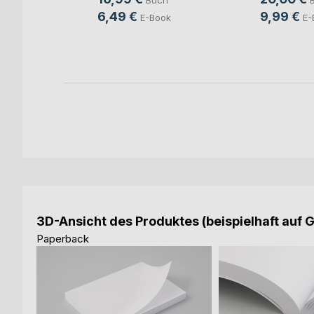
Buch
ch
6,49 €
9,99 €
E-Book
E-
ook
3D-Ansicht des Produktes (beispielhaft auf 
Paperback