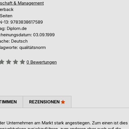
tschaft & Management
erback
 Seiten
N-13: 9783838617589
lag: Diplom.de
cheinungsdatum: 03.09.1999
ache: Deutsch
lagworte: qualitätsnorm
ertung::
0
Bewertungen
TIMMEN
REZENSIONEN
n der Unternehmen am Markt stark angestiegen. Zum einen ist dies
Konjunkturlage zurückzuführen, zum anderen aber auch auf die