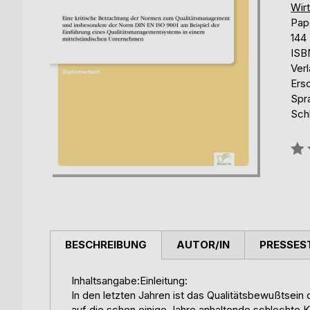
Wir
Pap
144
ISB
Ver
Ers
Spr
Sch
Bew
0%
BESCHREIBUNG
AUTOR/IN
PRESSES
Inhaltsangabe:Einleitung:
In den letzten Jahren ist das Qualitätsbewußtsei
auf die schon einige Jahre anhaltende schlechte 