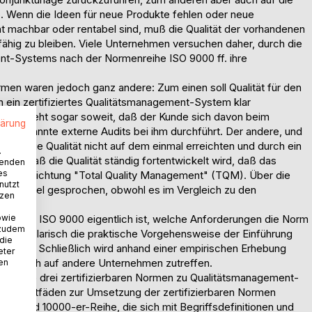
. Wenn die Ideen für neue Produkte fehlen oder neue
ht machbar oder rentabel sind, muß die Qualität der vorhandenen
ähig zu bleiben. Viele Unternehmen versuchen daher, durch die
nt-Systems nach der Normenreihe ISO 9000 ff. ihre
men waren jedoch ganz andere: Zum einen soll Qualität für den
h ein zertifiziertes Qualitätsmanagement-System klar
d. Das geht sogar soweit, daß der Kunde sich davon beim
lärung
 sogenannte externe Audits bei ihm durchführt. Der andere, und
 daß die Qualität nicht auf dem einmal erreichten und durch ein
.
ndern daß die Qualität ständig fortentwickelt wird, daß das
wenden
es
wird in Richtung "Total Quality Management" (TQM). Über die
nutzt
 noch viel gesprochen, obwohl es im Vergleich zu den
tzen
ist.
owie
gen, was ISO 9000 eigentlich ist, welche Anforderungen die Norm
 zudem
l exemplarisch die praktische Vorgehensweise der Einführung
 die
rden. Schließlich wird anhand einer empirischen Erhebung
eter
ungen auch auf andere Unternehmen zutreffen.
nen
als die drei zertifizierbaren Normen zu Qualitätsmanagement-
 die Leitfäden zur Umsetzung der zertifizierbaren Normen
-er und 10000-er-Reihe, die sich mit Begriffsdefinitionen und