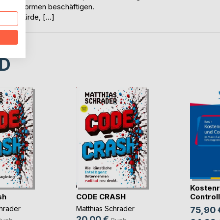
rbaren Normen beschäftigen.
ühren würde, […]
D
Kostenr
sh
CODE CRASH
Controlli
hrader
Matthias Schrader
75,90 
20,00 €