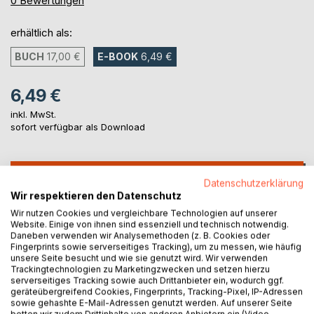
0
Bewertungen
erhältlich als:
BUCH
17,00 €
E-BOOK
6,49 €
6,49 €
inkl. MwSt.
sofort verfügbar als Download
IN DEN WARENKORB
Datenschutzerklärung
Wir respektieren den Datenschutz
Wir nutzen Cookies und vergleichbare Technologien auf unserer
Auf die Merkliste
Website. Einige von ihnen sind essenziell und technisch notwendig.
Titel bewerten
Daneben verwenden wir Analysemethoden (z. B. Cookies oder
Fingerprints sowie serverseitiges Tracking), um zu messen, wie häufig
unsere Seite besucht und wie sie genutzt wird. Wir verwenden
Trackingtechnologien zu Marketingzwecken und setzen hierzu
serverseitiges Tracking sowie auch Drittanbieter ein, wodurch ggf.
geräteübergreifend Cookies, Fingerprints, Tracking-Pixel, IP-Adressen
sowie gehashte E-Mail-Adressen genutzt werden. Auf unserer Seite