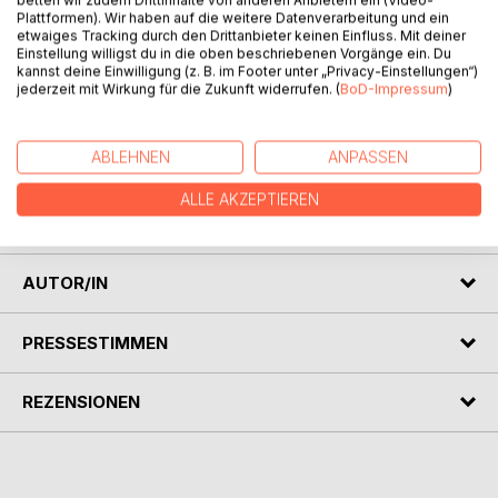
betten wir zudem Drittinhalte von anderen Anbietern ein (Video-
Plattformen). Wir haben auf die weitere Datenverarbeitung und ein
etwaiges Tracking durch den Drittanbieter keinen Einfluss. Mit deiner
BESCHREIBUNG
Einstellung willigst du in die oben beschriebenen Vorgänge ein. Du
kannst deine Einwilligung (z. B. im Footer unter „Privacy-Einstellungen“)
jederzeit mit Wirkung für die Zukunft widerrufen. (
BoD-Impressum
)
Isabella lebt mit ihren Eltern in einem kleinen Dorf in
Norddeutschland. Sie liebt das Landleben, ihren Garten und
die vielen Tiere um sie herum. Nun ist Anna-Lena in ihre
ABLEHNEN
ANPASSEN
Strasse gezogen und mit ihr wird ihr Leben noch viel
schöner. Lasst euch überraschen, was die beiden glücklich
ALLE AKZEPTIEREN
macht.
AUTOR/IN
PRESSESTIMMEN
REZENSIONEN