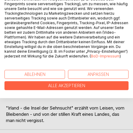
Fingerprints sowie serverseitiges Tracking), um zu messen, wie häufig
unsere Seite besucht und wie sie genutzt wird. Wir verwenden
BESCHREIBUNG
Trackingtechnologien zu Marketingzwecken und setzen hierzu
serverseitiges Tracking sowie auch Drittanbieter ein, wodurch ggf.
geräteübergreifend Cookies, Fingerprints, Tracking-Pixel, IP-Adressen
Irland - wo die Sehnsucht zu Hause ist.
sowie gehashte E-Mail-Adressen genutzt werden. Auf unserer Seite
betten wir zudem Drittinhalte von anderen Anbietern ein (Video-
Dieses Buch versammelt einfühlsame Kurzgeschichten
Plattformen). Wir haben auf die weitere Datenverarbeitung und ein
über das Ankommen in einer Landschaft, die mehr ist als
etwaiges Tracking durch den Drittanbieter keinen Einfluss. Mit deiner
nur eine Kulisse:
Einstellung willigst du in die oben beschriebenen Vorgänge ein. Du
Sie ist ein Spiegel für innere Bewegungen, für Nähe,
kannst deine Einwilligung (z. B. im Footer unter „Privacy-Einstellungen“)
jederzeit mit Wirkung für die Zukunft widerrufen. (
BoD-Impressum
)
Sehnsucht und leise Verbundenheit.
Zwischen Regen und Musik, Wind und Stille begegnen sich
ABLEHNEN
ANPASSEN
Menschen, die nicht suchen und doch finden. Die Liebe
zeigt sich hier nicht in großen Gesten, sondern in Blicken,
ALLE AKZEPTIEREN
Berührungen und gemeinsamen Momenten, die in
Erinnerung bleiben.
"Irland - die Insel der Sehnsucht" erzählt vom Leisen, vom
Bleibenden - und von der stillen Kraft eines Landes, das
man nicht vergisst.