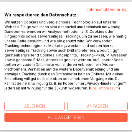
Datenschutzerklärung
Wir respektieren den Datenschutz
BESCHREIBUNG
Wir nutzen Cookies und vergleichbare Technologien auf unserer
Website. Einige von ihnen sind essenziell und technisch notwendig.
Daneben verwenden wir Analysemethoden (z. B. Cookies oder
Fingerprints sowie serverseitiges Tracking), um zu messen, wie häufig
Irina und der Streuner, ein Titel, der normal und harmlos
unsere Seite besucht und wie sie genutzt wird. Wir verwenden
klingen mag. Doch schaut man sich das Cover an und liest
Trackingtechnologien zu Marketingzwecken und setzen hierzu
den Klappentext, wird deutlich, dass es sich nicht um einen
serverseitiges Tracking sowie auch Drittanbieter ein, wodurch ggf.
geräteübergreifend Cookies, Fingerprints, Tracking-Pixel, IP-Adressen
Wohlfühlroman handelt. Im Buch selbst wird keine Trigger-
sowie gehashte E-Mail-Adressen genutzt werden. Auf unserer Seite
Warnung zu finden sein.
betten wir zudem Drittinhalte von anderen Anbietern ein (Video-
Plattformen). Wir haben auf die weitere Datenverarbeitung und ein
etwaiges Tracking durch den Drittanbieter keinen Einfluss. Mit deiner
Irina und Hugo, eine Obdachlose und ein Streuner, beide
Einstellung willigst du in die oben beschriebenen Vorgänge ein. Du
haben unendlich viel durchgemacht. Sie mussten
kannst deine Einwilligung (z. B. im Footer unter „Privacy-Einstellungen“)
Grausames erleben, wurden gequält, gedemütigt und
jederzeit mit Wirkung für die Zukunft widerrufen. (
BoD-Impressum
)
dennoch haben sie den Glauben an das Gute nicht vollends
verloren. Ob ihnen das allerdings zum Verhängnis werden
wird, verrate ich an dieser Stelle nicht.
ABLEHNEN
ANPASSEN
ALLE AKZEPTIEREN
AUTOR/IN