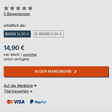
Bewertung::
0%
0
Bewertungen
erhältlich als:
BUCH
14,90 €
E-BOOK
6,99 €
14,90 €
inkl. MwSt. /
portofrei
sofort verfügbar
IN DEN WARENKORB
Auf die Merkliste
Titel bewerten