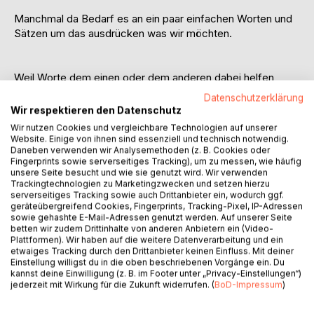
Manchmal da Bedarf es an ein paar einfachen Worten und
Sätzen um das ausdrücken was wir möchten.
Weil Worte dem einen oder dem anderen dabei helfen,
bestimmte Dinge einfach loszulassen oder mit bestimmten
Datenschutzerklärung
Situationen besser umgehen zu können. Worte, die einem
Wir respektieren den Datenschutz
Kraft schenken, helfen dabei bestimmte Gedanken und
Wir nutzen Cookies und vergleichbare Technologien auf unserer
Gefühle besser verarbeiten zu können. Worte, die uns zum
Website. Einige von ihnen sind essenziell und technisch notwendig.
Nachdenken bringen und uns prägen können.
Daneben verwenden wir Analysemethoden (z. B. Cookies oder
Fingerprints sowie serverseitiges Tracking), um zu messen, wie häufig
unsere Seite besucht und wie sie genutzt wird. Wir verwenden
Trackingtechnologien zu Marketingzwecken und setzen hierzu
serverseitiges Tracking sowie auch Drittanbieter ein, wodurch ggf.
geräteübergreifend Cookies, Fingerprints, Tracking-Pixel, IP-Adressen
Und weil ein paar einfache Worte und Sätze manchmal viel
sowie gehashte E-Mail-Adressen genutzt werden. Auf unserer Seite
einfacher sind, als sprechen.
betten wir zudem Drittinhalte von anderen Anbietern ein (Video-
Plattformen). Wir haben auf die weitere Datenverarbeitung und ein
etwaiges Tracking durch den Drittanbieter keinen Einfluss. Mit deiner
Einstellung willigst du in die oben beschriebenen Vorgänge ein. Du
kannst deine Einwilligung (z. B. im Footer unter „Privacy-Einstellungen“)
jederzeit mit Wirkung für die Zukunft widerrufen. (
BoD-Impressum
)
Worte sind die einzigen Dinge, die nie vergehen.