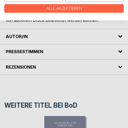
Es ist nicht das primäre ZIel, Kinder in einen
Wettkampfmodus zu führen. Vielmehr sollen typische
ALLE AKZEPTIEREN
Aufgaben, wie sie in diversen IQ-Tests vorkommen, frei
von äußerem Druck bearbeitet werden können.
AUTOR/IN
PRESSESTIMMEN
REZENSIONEN
WEITERE TITEL BEI
BoD