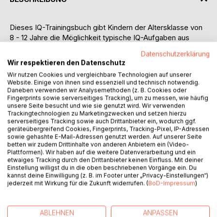
Dieses IQ-Trainingsbuch gibt Kindern der Altersklasse von
8 - 12 Jahre die Möglichkeit typische IQ-Aufgaben aus
verschiedenen Teilbereichen (Logik, Sprache, Gedächtnis
Datenschutzerklärung
usw.) kennenzulernen.
Wir respektieren den Datenschutz
Wir nutzen Cookies und vergleichbare Technologien auf unserer
Einige der Testaufgaben sind bewusst so konzipiert, dass
Website. Einige von ihnen sind essenziell und technisch notwendig.
die Kinder zum Teil auch ihre Eltern oder andere
Daneben verwenden wir Analysemethoden (z. B. Cookies oder
Erwachsene um Rat fragen.
Fingerprints sowie serverseitiges Tracking), um zu messen, wie häufig
unsere Seite besucht und wie sie genutzt wird. Wir verwenden
Trackingtechnologien zu Marketingzwecken und setzen hierzu
Positiv gewollter Nebeneffekt dieses IQ-Trainingsbuchs ist
serverseitiges Tracking sowie auch Drittanbieter ein, wodurch ggf.
u. a., dass die Kinder auch teils wichtige sowie
geräteübergreifend Cookies, Fingerprints, Tracking-Pixel, IP-Adressen
sowie gehashte E-Mail-Adressen genutzt werden. Auf unserer Seite
tagesaktuelle Themen aus Lebensbereichen kennenlernen,
betten wir zudem Drittinhalte von anderen Anbietern ein (Video-
die noch nicht automatisch und durchgängig typisch für die
Plattformen). Wir haben auf die weitere Datenverarbeitung und ein
Altersklasse der 8-12-Jährigen sein dürften.
etwaiges Tracking durch den Drittanbieter keinen Einfluss. Mit deiner
Einstellung willigst du in die oben beschriebenen Vorgänge ein. Du
kannst deine Einwilligung (z. B. im Footer unter „Privacy-Einstellungen“)
Sinn und Zweck dieses IQ-Trainingsbuchs ist, dass die
jederzeit mit Wirkung für die Zukunft widerrufen. (
BoD-Impressum
)
Kinder ungezwungen sowie mit Freude eigene intellektuelle
Fähigkeiten trainieren können.
ABLEHNEN
ANPASSEN