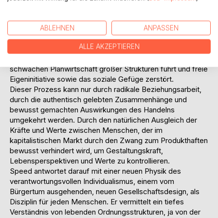
und Passivität erstarren und dabei jede Irritation, alles Neue
und Fremde meiden – somit jedoch Entwicklung
blockieren.
ABLEHNEN
ANPASSEN
Speed zeigt einen zentralen Betriebsfehler des
ALLE AKZEPTIEREN
Kapitalismus auf, der die Lähmung der kreativen Kräfte
einer Kultur bewirkt und darum am Ende immer zu einer
schwachen Planwirtschaft großer Strukturen führt und freie
Eigeninitiative sowie das soziale Gefüge zerstört.
Dieser Prozess kann nur durch radikale Beziehungsarbeit,
durch die authentisch gelebten Zusammenhänge und
bewusst gemachten Auswirkungen des Handelns
umgekehrt werden. Durch den natürlichen Ausgleich der
Kräfte und Werte zwischen Menschen, der im
kapitalistischen Markt durch den Zwang zum Produkthaften
bewusst verhindert wird, um Gestaltungskraft,
Lebensperspektiven und Werte zu kontrollieren.
Speed antwortet darauf mit einer neuen Physik des
verantwortungsvollen Individualismus, einem vom
Bürgertum ausgehenden, neuen Gesellschaftsdesign, als
Disziplin für jeden Menschen. Er vermittelt ein tiefes
Verständnis von lebenden Ordnungsstrukturen, ja von der