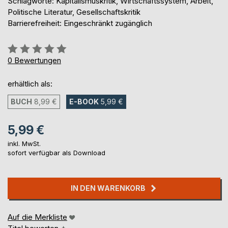
Schlagworte: Kapitalismuskritik, Wirtschaftssystem, Arbeit,
Politische Literatur, Gesellschaftskritik
Barrierefreiheit: Eingeschränkt zugänglich
Bewertung::
0%
0
Bewertungen
erhältlich als:
BUCH
8,99 €
E-BOOK
5,99 €
5,99 €
inkl. MwSt.
sofort verfügbar als Download
IN DEN WARENKORB
Auf die Merkliste