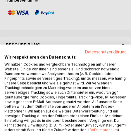
Titel bewerten
BESCHREIBUNG
Datenschutzerklärung
Wir respektieren den Datenschutz
Im Rahmen einer Performance verkörpert Speed den
Wir nutzen Cookies und vergleichbare Technologien auf unserer
Bürger einer optimierten Gesellschaft, in der sich die
Website. Einige von ihnen sind essenziell und technisch notwendig.
Menschen einander derart angeglichen haben, dass
Daneben verwenden wir Analysemethoden (z. B. Cookies oder
Fingerprints sowie serverseitiges Tracking), um zu messen, wie häufig
Kommunikation mangels abweichender Sichtweisen sinnlos
unsere Seite besucht und wie sie genutzt wird. Wir verwenden
geworden ist. In einem experimentellen Rausch will er
Trackingtechnologien zu Marketingzwecken und setzen hierzu
darum gemeinsam mit dem Journalisten Mr. Bob einen von
serverseitiges Tracking sowie auch Drittanbieter ein, wodurch ggf.
geräteübergreifend Cookies, Fingerprints, Tracking-Pixel, IP-Adressen
der Marktkonformität abweichenden Zustand erreichen,
sowie gehashte E-Mail-Adressen genutzt werden. Auf unserer Seite
aus dem sich ihm unbewusstes Wissen erschließen soll.
betten wir zudem Drittinhalte von anderen Anbietern ein (Video-
Er entwickelt dabei die „Theorie der Sphären“, durch die
Plattformen). Wir haben auf die weitere Datenverarbeitung und ein
etwaiges Tracking durch den Drittanbieter keinen Einfluss. Mit deiner
begreifbar wird, weshalb Menschen in Zeiten großer
Einstellung willigst du in die oben beschriebenen Vorgänge ein. Du
Veränderungsnotwendigkeit angesichts der ökologischen,
kannst deine Einwilligung (z. B. im Footer unter „Privacy-Einstellungen“)
kulturellen, sozialen, wirtschaftlichen Krisen, in Schwäche
jederzeit mit Wirkung für die Zukunft widerrufen. (
BoD-Impressum
)