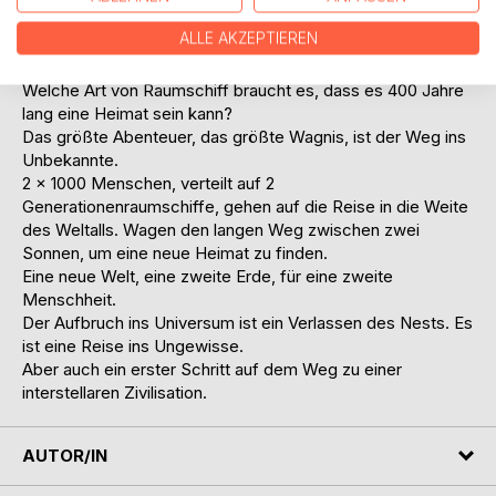
gesamte Menschheit?
ALLE AKZEPTIEREN
Welche Art von Raumschiff braucht es, dass es für 1.000
Menschen eine Heimat sein kann?
Welche Art von Raumschiff braucht es, dass es 400 Jahre
lang eine Heimat sein kann?
Das größte Abenteuer, das größte Wagnis, ist der Weg ins
Unbekannte.
2 x 1000 Menschen, verteilt auf 2
Generationenraumschiffe, gehen auf die Reise in die Weite
des Weltalls. Wagen den langen Weg zwischen zwei
Sonnen, um eine neue Heimat zu finden.
Eine neue Welt, eine zweite Erde, für eine zweite
Menschheit.
Der Aufbruch ins Universum ist ein Verlassen des Nests. Es
ist eine Reise ins Ungewisse.
Aber auch ein erster Schritt auf dem Weg zu einer
interstellaren Zivilisation.
AUTOR/IN