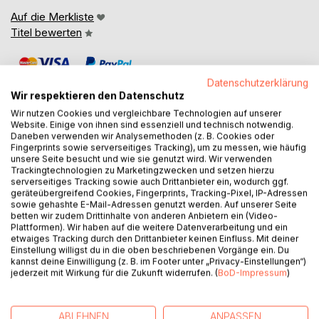
Auf die Merkliste
Titel bewerten
Datenschutzerklärung
Wir respektieren den Datenschutz
Wir nutzen Cookies und vergleichbare Technologien auf unserer
Website. Einige von ihnen sind essenziell und technisch notwendig.
Daneben verwenden wir Analysemethoden (z. B. Cookies oder
BESCHREIBUNG
Fingerprints sowie serverseitiges Tracking), um zu messen, wie häufig
unsere Seite besucht und wie sie genutzt wird. Wir verwenden
Trackingtechnologien zu Marketingzwecken und setzen hierzu
Mitte des 22. Jahrhunderts. Die Möglichkeit, etwas tun zu
serverseitiges Tracking sowie auch Drittanbieter ein, wodurch ggf.
geräteübergreifend Cookies, Fingerprints, Tracking-Pixel, IP-Adressen
können, führt unweigerlich zum Wunsch, es zu tun. Die
sowie gehashte E-Mail-Adressen genutzt werden. Auf unserer Seite
Frage ist nur, wie groß ist der Wunsch und wie sehr ist es
betten wir zudem Drittinhalte von anderen Anbietern ein (Video-
möglich?
Plattformen). Wir haben auf die weitere Datenverarbeitung und ein
etwaiges Tracking durch den Drittanbieter keinen Einfluss. Mit deiner
Die Reise zu einem anderen Sonnensystem bringt Mensch
Einstellung willigst du in die oben beschriebenen Vorgänge ein. Du
und Technik an die Grenzen des Möglichen.
kannst deine Einwilligung (z. B. im Footer unter „Privacy-Einstellungen“)
Was ist notwendig, um ein Ziel zu erreichen, von dem man
jederzeit mit Wirkung für die Zukunft widerrufen. (
BoD-Impressum
)
nicht viel mehr weiß, als dass es existiert?
Wieviel Opfer muss man bringen, um ein Ziel zu erreichen,
das nicht das eigene Ziel sein kann, sondern eins für die
ABLEHNEN
ANPASSEN