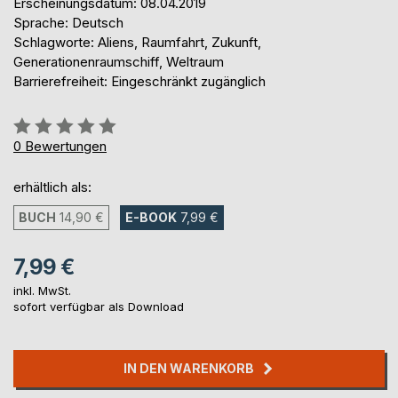
Erscheinungsdatum: 08.04.2019
Sprache: Deutsch
Schlagworte: Aliens, Raumfahrt, Zukunft,
Generationenraumschiff, Weltraum
Barrierefreiheit: Eingeschränkt zugänglich
Bewertung::
0%
0
Bewertungen
erhältlich als:
BUCH
14,90 €
E-BOOK
7,99 €
7,99 €
inkl. MwSt.
sofort verfügbar als Download
IN DEN WARENKORB