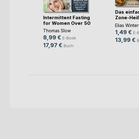
Das einfa
Intermittent Fasting
Zone-Heißlu
for Women Over 50
Elias Winter
ke(...)
Thomas Slow
midt
1,49 €
E-
8,99 €
E-Book
ok
13,99 €
17,97 €
Buch
h