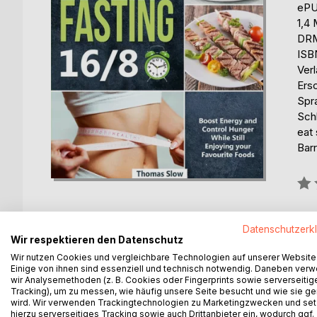
eP
1,4
DRM
ISB
Ver
Ers
Spr
Sch
eat
Barr
Bew
0%
erhä
Datenschutzerk
Wir respektieren den Datenschutz
Wir nutzen Cookies und vergleichbare Technologien auf unserer Website
Einige von ihnen sind essenziell und technisch notwendig. Daneben ver
wir Analysemethoden (z. B. Cookies oder Fingerprints sowie serverseitig
Tracking), um zu messen, wie häufig unsere Seite besucht und wie sie ge
wird. Wir verwenden Trackingtechnologien zu Marketingzwecken und se
BESCHREIBUNG
AUTOR/IN
PRESSES
hierzu serverseitiges Tracking sowie auch Drittanbieter ein, wodurch ggf.