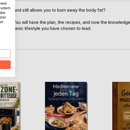
owie
 zudem
e effort and still allows you to burn away the body fat?
 die
eter
o wait. You will have the plan, the recipes, and now the knowledg
nen
us ketogenic lifestyle you have chosen to lead.
D