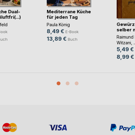
che Dual-
Mediterrane Küche
ftfri(...)
für jeden Tag
Gewürz
feld
Paula König
selber 
8,49 €
Book
E-Book
Raimund 
13,89 €
Buch
Buch
Witzani
, .
5,49 €
8,99 €