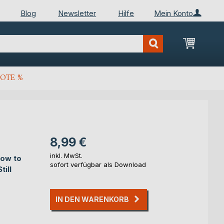
Blog
Newsletter
Hilfe
Mein Konto
Mein Wa
OTE %
8,99 €
inkl. MwSt.
How to
sofort verfügbar als Download
ill
IN DEN WARENKORB