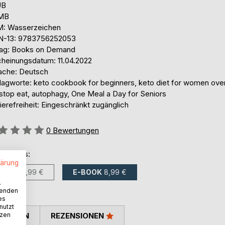
UB
 MB
: Wasserzeichen
N-13: 9783756252053
lag: Books on Demand
cheinungsdatum: 11.04.2022
ache: Deutsch
lagworte: keto cookbook for beginners, keto diet for women ove
 stop eat, autophagy, One Meal a Day for Seniors
ierefreiheit: Eingeschränkt zugänglich
ertung::
0
Bewertungen
ltlich als:
lärung
BUCH
17,99 €
E-BOOK
8,99 €
.
wenden
es
nutzt
tzen
TIMMEN
REZENSIONEN