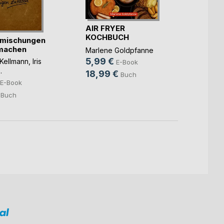
Das g
AIR FRYER
Koch
KOCHBUCH
mischungen
Clara 
PREMIUM
machen
Marlene Goldpfanne
5,49
5,99 €
Kellmann
,
Iris
E-Book
13,9
..
18,99 €
Buch
E-Book
Buch