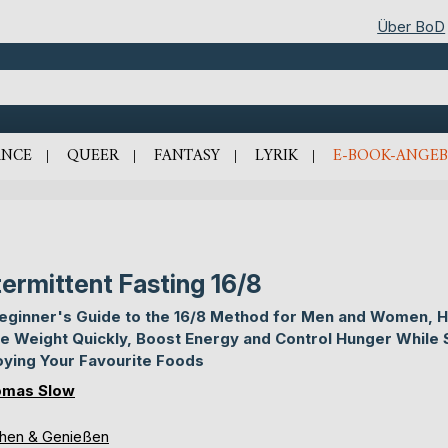
Über BoD
NCE
QUEER
FANTASY
LYRIK
E-BOOK-ANGEB
termittent Fasting 16/8
eginner's Guide to the 16/8 Method for Men and Women, 
e Weight Quickly, Boost Energy and Control Hunger While St
oying Your Favourite Foods
omas Slow
hen & Genießen