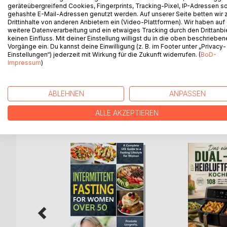
geräteübergreifend Cookies, Fingerprints, Tracking-Pixel, IP-Adressen s
gehashte E-Mail-Adressen genutzt werden. Auf unserer Seite betten wir
Are you searching for a dieting plan that takes littl
Drittinhalte von anderen Anbietern ein (Video-Plattformen). Wir haben auf
weitere Datenverarbeitung und ein etwaiges Tracking durch den Drittanbi
Why not get started right now? There is no need t
keinen Einfluss. Mit deiner Einstellung willigst du in die oben beschriebe
Vorgänge ein. Du kannst deine Einwilligung (z. B. im Footer unter „Privacy-
to use your chosen fasting option with the delicio
Einstellungen“) jederzeit mit Wirkung für die Zukunft widerrufen. (
BoD-
Impressum
)
Grab your copy today to get started!
ABLEHNEN
ANPASSEN
ALLE AKZEPTIEREN
WEITERE TITEL BEI
Bo