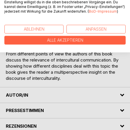
Einstellung willigst du in die oben beschriebenen Vorgänge ein. Du
therefore, includes articles in English, German and Russian.
kannst deine Einwilligung (z. B. im Footer unter „Privacy-Einstellungen“)
In the context of the ongoing globalization, intercultural
jederzeit mit Wirkung für die Zukunft widerrufen. (
BoD-Impressum
)
communication becomes increasingly important: global
mobility and division of labour, free travelling combined with
new communication technologies encourages exchange
ABLEHNEN
ANPASSEN
between people from different cultures. This requires
ALLE AKZEPTIEREN
intercultural competence and communication skills not only
in private contexts but on the labour market as well.
From different points of view the authors of this book
discuss the relevance of intercultural communication. By
showing how different disciplines deal with this topic the
book gives the reader a multiperspective insight on the
discourse of interculturality.
AUTOR/IN
PRESSESTIMMEN
REZENSIONEN