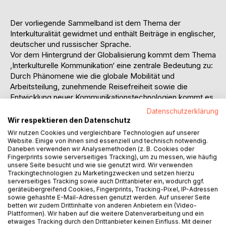
Der vorliegende Sammelband ist dem Thema der
Interkulturalität gewidmet und enthält Beiträge in englischer,
deutscher und russischer Sprache.
Vor dem Hintergrund der Globalisierung kommt dem Thema
‚Interkulturelle Kommunikation‘ eine zentrale Bedeutung zu:
Durch Phänomene wie die globale Mobilität und
Arbeitsteilung, zunehmende Reisefreiheit sowie die
Entwicklung neuer Kommunikationstechnologien kommt es
zu immer mehr Kontakten zwischen Personen
Datenschutzerklärung
unterschiedlicher Kulturen. Auswirkungen hat das auch auf
Wir respektieren den Datenschutz
den Arbeitsmarkt, der von Führungskräften zunehmend
Wir nutzen Cookies und vergleichbare Technologien auf unserer
interkulturelle Kompetenzen und Kommunikationsfähigkeit
Website. Einige von ihnen sind essenziell und technisch notwendig.
Daneben verwenden wir Analysemethoden (z. B. Cookies oder
fordert.
Fingerprints sowie serverseitiges Tracking), um zu messen, wie häufig
Aus unterschiedlichen Perspektiven diskutieren die Autoren
unsere Seite besucht und wie sie genutzt wird. Wir verwenden
dieses Bandes die Bedeutung von interkultureller
Trackingtechnologien zu Marketingzwecken und setzen hierzu
Kommunikation für ihre jeweiligen Disziplinen. Dem Leser
serverseitiges Tracking sowie auch Drittanbieter ein, wodurch ggf.
geräteübergreifend Cookies, Fingerprints, Tracking-Pixel, IP-Adressen
wird so ein multiperspektivischer Einblick in den Diskurs um
sowie gehashte E-Mail-Adressen genutzt werden. Auf unserer Seite
Interkulturalität ermöglicht.
betten wir zudem Drittinhalte von anderen Anbietern ein (Video-
Plattformen). Wir haben auf die weitere Datenverarbeitung und ein
etwaiges Tracking durch den Drittanbieter keinen Einfluss. Mit deiner
This anthology adresses the topic of interculturality and,