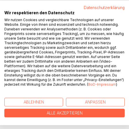
Datenschutzerklärung
Wir respektieren den Datenschutz
Wir nutzen Cookies und vergleichbare Technologien auf unserer
Website. Einige von ihnen sind essenziell und technisch notwendig.
BESCHREIBUNG
Daneben verwenden wir Analysemethoden (z. B. Cookies oder
Fingerprints sowie serverseitiges Tracking), um zu messen, wie häufig
unsere Seite besucht und wie sie genutzt wird. Wir verwenden
Trackingtechnologien zu Marketingzwecken und setzen hierzu
Worldwide, in theory formation and the practice of pastoral
serverseitiges Tracking sowie auch Drittanbieter ein, wodurch ggf.
caregiving, intercultural and interreligious aspects receive a
geräteübergreifend Cookies, Fingerprints, Tracking-Pixel, IP-Adressen
sowie gehashte E-Mail-Adressen genutzt werden. Auf unserer Seite
growing attention. Since its formation in 1995, the "Society
betten wir zudem Drittinhalte von anderen Anbietern ein (Video-
of Intercultural Pastoral Care and Counselling" (SIPCC) has
Plattformen). Wir haben auf die weitere Datenverarbeitung und ein
been at the forefront of this development, providing
etwaiges Tracking durch den Drittanbieter keinen Einfluss. Mit deiner
Einstellung willigst du in die oben beschriebenen Vorgänge ein. Du
initiative and space for learning and reflection. The essays
kannst deine Einwilligung (z. B. im Footer unter „Privacy-Einstellungen“)
collected in this publication are a result of this work. Written
jederzeit mit Wirkung für die Zukunft widerrufen. (
BoD-Impressum
)
both by practitioners and by specialists, they reflect
challenges and open perspectives for an inclusive ethics
of caregiving in the 21st century.
ABLEHNEN
ANPASSEN
ALLE AKZEPTIEREN
AUTOR/IN