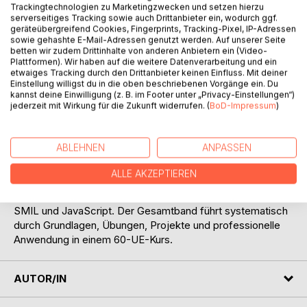
Trackingtechnologien zu Marketingzwecken und setzen hierzu
serverseitiges Tracking sowie auch Drittanbieter ein, wodurch ggf.
Auf die Merkliste
geräteübergreifend Cookies, Fingerprints, Tracking-Pixel, IP-Adressen
Titel bewerten
sowie gehashte E-Mail-Adressen genutzt werden. Auf unserer Seite
betten wir zudem Drittinhalte von anderen Anbietern ein (Video-
Plattformen). Wir haben auf die weitere Datenverarbeitung und ein
etwaiges Tracking durch den Drittanbieter keinen Einfluss. Mit deiner
Einstellung willigst du in die oben beschriebenen Vorgänge ein. Du
kannst deine Einwilligung (z. B. im Footer unter „Privacy-Einstellungen“)
jederzeit mit Wirkung für die Zukunft widerrufen. (
BoD-Impressum
)
BESCHREIBUNG
ABLEHNEN
ANPASSEN
ALLE AKZEPTIEREN
Ein praxisorientiertes Fach- und Kursbuch zur Entwicklung
interaktiver digitaler Lernmodule mit HTML5, CSS, SVG,
SMIL und JavaScript. Der Gesamtband führt systematisch
durch Grundlagen, Übungen, Projekte und professionelle
Anwendung in einem 60-UE-Kurs.
AUTOR/IN