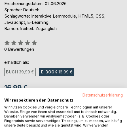
Erscheinungsdatum: 02.06.2026
Sprache: Deutsch
Schlagworte: Interaktive Lernmodule, HTML5, CSS,
JavaScript, E-Learning
Barrierefreiheit: Zugänglich
Bewertung::
0%
0
Bewertungen
erhältlich als:
BUCH
39,99 €
E-BOOK
16,99 €
16,99 €
Datenschutzerklärung
inkl. MwSt.
Wir respektieren den Datenschutz
sofort verfügbar als Download
Wir nutzen Cookies und vergleichbare Technologien auf unserer
Website. Einige von ihnen sind essenziell und technisch notwendig.
Daneben verwenden wir Analysemethoden (z. B. Cookies oder
IN DEN WARENKORB
Fingerprints sowie serverseitiges Tracking), um zu messen, wie häufig
unsere Seite besucht und wie sie genutzt wird. Wir verwenden