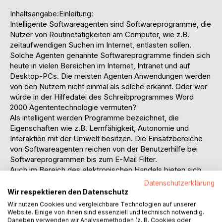
Inhaltsangabe:Einleitung:
Intelligente Softwareagenten sind Softwareprogramme, die
Nutzer von Routinetätigkeiten am Computer, wie z.B.
zeitaufwendigen Suchen im Internet, entlasten sollen.
Solche Agenten genannte Softwareprogramme finden sich
heute in vielen Bereichen im Internet, Intranet und auf
Desktop-PCs. Die meisten Agenten Anwendungen werden
von den Nutzern nicht einmal als solche erkannt. Oder wer
würde in der Hilfedatei des Schreibprogrammes Word
2000 Agententechnologie vermuten?
Als intelligent werden Programme bezeichnet, die
Eigenschaften wie z.B. Lernfähigkeit, Autonomie und
Interaktion mit der Umwelt besitzen. Die Einsatzbereiche
von Softwareagenten reichen von der Benutzerhilfe bei
Softwareprogrammen bis zum E-Mail Filter.
Auch im Bereich des elektronischen Handels bieten sich
eine Vielzahl von Einsatzmöglichkeiten für intelligente
Datenschutzerklärung
Softwareagenten auf Seiten der Anbieter und Nachfrager.
Wir respektieren den Datenschutz
Die Art der Tätigkeit richtet sich vornehmlich nach den
Wir nutzen Cookies und vergleichbare Technologien auf unserer
Wünschen des Kunden und nach der Komplexität der
Website. Einige von ihnen sind essenziell und technisch notwendig.
Daneben verwenden wir Analysemethoden (z. B. Cookies oder
Softwareagenten.