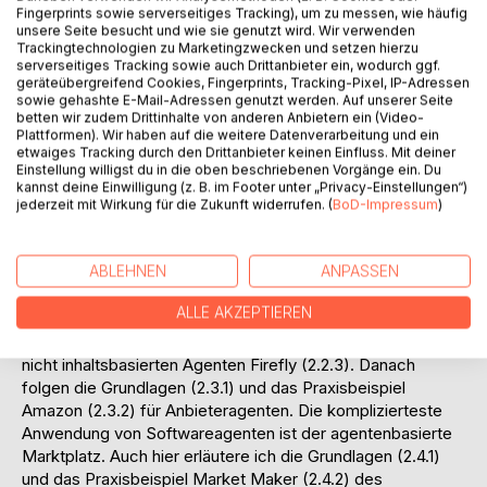
Fingerprints sowie serverseitiges Tracking), um zu messen, wie häufig
Gang der Untersuchung:
unsere Seite besucht und wie sie genutzt wird. Wir verwenden
Thema dieser Diplomarbeit ist es, die
Trackingtechnologien zu Marketingzwecken und setzen hierzu
serverseitiges Tracking sowie auch Drittanbieter ein, wodurch ggf.
Anwendungsbereiche und die Auswirkungen des Einsatzes
geräteübergreifend Cookies, Fingerprints, Tracking-Pixel, IP-Adressen
von Softwareagenten im E-Commerce zu untersuchen.
sowie gehashte E-Mail-Adressen genutzt werden. Auf unserer Seite
Dabei werde ich bei den Grundlagen erklären, was unter
betten wir zudem Drittinhalte von anderen Anbietern ein (Video-
intelligenten Softwareagenten zu verstehen ist (1.1) und wie
Plattformen). Wir haben auf die weitere Datenverarbeitung und ein
etwaiges Tracking durch den Drittanbieter keinen Einfluss. Mit deiner
sie klassifiziert werden (1.2). Anschließend erläutere ich
Einstellung willigst du in die oben beschriebenen Vorgänge ein. Du
was unter E-Commerce zu verstehen ist (1.3).
kannst deine Einwilligung (z. B. im Footer unter „Privacy-Einstellungen“)
Danach zeige ich die Einsatzgebiete von Softwareagenten
jederzeit mit Wirkung für die Zukunft widerrufen. (
BoD-Impressum
)
im E-Commerce auf. Zuerst die Grundlagen des bisherigen
Handels, die auf Mensch zu Mensch Interaktion beruhen
ABLEHNEN
ANPASSEN
(2.1), danach die Grundlagen auf dem Gebiet der
Nachfrageragenten (2.2.1) mit zwei Praxisbeispielen. Das
ALLE AKZEPTIEREN
erste Beispiel ist der inhaltsbasierte Nachfrageagent
uCompare (2.2.2). Das zweite Beispiel bezieht sich auf den
nicht inhaltsbasierten Agenten Firefly (2.2.3). Danach
folgen die Grundlagen (2.3.1) und das Praxisbeispiel
Amazon (2.3.2) für Anbieteragenten. Die komplizierteste
Anwendung von Softwareagenten ist der agentenbasierte
Marktplatz. Auch hier erläutere ich die Grundlagen (2.4.1)
und das Praxisbeispiel Market Maker (2.4.2) des