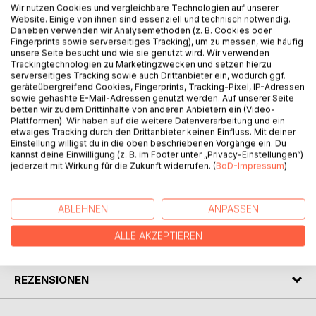
BESCHREIBUNG
Wir nutzen Cookies und vergleichbare Technologien auf unserer
Website. Einige von ihnen sind essenziell und technisch notwendig.
Daneben verwenden wir Analysemethoden (z. B. Cookies oder
Fingerprints sowie serverseitiges Tracking), um zu messen, wie häufig
Integratives Selbstmanagement richtet sich an Menschen,
unsere Seite besucht und wie sie genutzt wird. Wir verwenden
die in der heutigen Welt gefordert sind. Menschen, die sich
Trackingtechnologien zu Marketingzwecken und setzen hierzu
nicht treiben lassen, sondern aktiv ihr Leben entwickeln
serverseitiges Tracking sowie auch Drittanbieter ein, wodurch ggf.
geräteübergreifend Cookies, Fingerprints, Tracking-Pixel, IP-Adressen
wollen. Das bedeutet, sich selbst Freiräume zu
sowie gehashte E-Mail-Adressen genutzt werden. Auf unserer Seite
erschließen, in denen interaktives Leben möglich wird. Das
betten wir zudem Drittinhalte von anderen Anbietern ein (Video-
Buch will über einen normalen Ratgeber hinaus weisen, der
Plattformen). Wir haben auf die weitere Datenverarbeitung und ein
etwaiges Tracking durch den Drittanbieter keinen Einfluss. Mit deiner
Regeln aufstellt, die im Alltag schnell wieder vergessen
Einstellung willigst du in die oben beschriebenen Vorgänge ein. Du
werden. Die zahlreichen Fragestellungen regen Sie zu
kannst deine Einwilligung (z. B. im Footer unter „Privacy-Einstellungen“)
Eigenreflexion an.
jederzeit mit Wirkung für die Zukunft widerrufen. (
BoD-Impressum
)
AUTOR/IN
ABLEHNEN
ANPASSEN
ALLE AKZEPTIEREN
PRESSESTIMMEN
REZENSIONEN