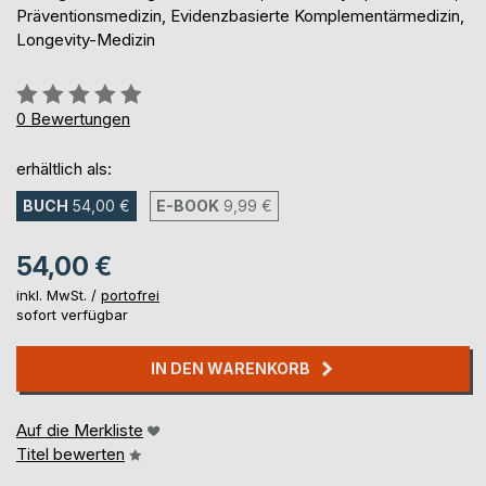
Präventionsmedizin, Evidenzbasierte Komplementärmedizin,
Longevity-Medizin
Bewertung::
0%
0
Bewertungen
erhältlich als:
BUCH
54,00 €
E-BOOK
9,99 €
54,00 €
inkl. MwSt. /
portofrei
sofort verfügbar
IN DEN WARENKORB
Auf die Merkliste
Titel bewerten