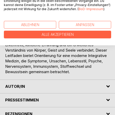
Einstellung willigst du in die oben beschriebenen Vorgänge ein. Du
werden können.
kannst deine Einwilligung (z. B. im Footer unter „Privacy-Einstellungen“)
Das Werk fusst auf über 100 verifizierten klinischen
jederzeit mit Wirkung für die Zukunft widerrufen. (
BoD-Impressum
)
Studien, aktueller Fachliteratur und mehr als zwei
Jahrzehnten gelebter integrativer Praxis. Es richtet sich an
Ärztinnen und Ärzte, Therapeutinnen und Therapeuten
ABLEHNEN
ANPASSEN
sowie an medizinische Fachpersonen, die den Menschen
ganzheitlich begleiten möchten.
ALLE AKZEPTIEREN
Im Zentrum steht eine Medizin, die wissenschaftliche
Erkenntnis, klinische Erfahrung und ein erweitertes
Verständnis von Körper, Geist und Seele verbindet. Dieser
Leitfaden bietet Orientierung für eine moderne Integrative
Medizin, die Symptome, Ursachen, Lebensstil, Psyche,
Nervensystem, Immunsystem, Stoffwechsel und
Bewusstsein gemeinsam betrachtet.
AUTOR/IN
PRESSESTIMMEN
REZENSIONEN