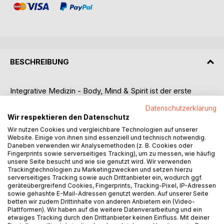
BESCHREIBUNG
Integrative Medizin - Body, Mind & Spirit ist der erste
Schweizer Leitfaden für Integrative Medizin für
Datenschutzerklärung
Fachpersonen. Das Werk verbindet konventionelle Medizin,
Wir respektieren den Datenschutz
evidenzorientierte Komplementärmedizin, Psychosomatik,
Wir nutzen Cookies und vergleichbare Technologien auf unserer
Prävention, Regulationsmedizin und moderne Longevity-
Website. Einige von ihnen sind essenziell und technisch notwendig.
Ansätze zu einem praxisnahen, interdisziplinären
Daneben verwenden wir Analysemethoden (z. B. Cookies oder
Gesamtverständnis.
Fingerprints sowie serverseitiges Tracking), um zu messen, wie häufig
unsere Seite besucht und wie sie genutzt wird. Wir verwenden
Auf mehr als 300 Seiten und in über 40 Kapiteln zeigt Dr.
Trackingtechnologien zu Marketingzwecken und setzen hierzu
med. Philipp K. M. Katumba, wie Phytotherapie,
serverseitiges Tracking sowie auch Drittanbieter ein, wodurch ggf.
Akupunktur, Psychotherapie, Mikrobiommedizin,
geräteübergreifend Cookies, Fingerprints, Tracking-Pixel, IP-Adressen
sowie gehashte E-Mail-Adressen genutzt werden. Auf unserer Seite
Orthomolekularmedizin, integrative Onkologie und Mind-
betten wir zudem Drittinhalte von anderen Anbietern ein (Video-
Body-Medizin unter einem gemeinsamen
Plattformen). Wir haben auf die weitere Datenverarbeitung und ein
wissenschaftlichen und therapeutischen Dach betrachtet
etwaiges Tracking durch den Drittanbieter keinen Einfluss. Mit deiner