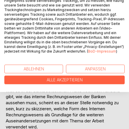
Fingerprints sowie serverseitiges Tracking), um zu messen, wie häufig
unsere Seite besucht und wie sie genutzt wird. Wir verwenden
zu schaffen. Es ist aber nur dann zu erreichen, wenn die
Trackingtechnologien zu Marketingzwecken und setzen hierzu
Eigenkapitalanforderung an eine Bank wirklich von der
serverseitiges Tracking sowie auch Drittanbieter ein, wodurch ggf.
Höhe des operativen Risikos, das bei ihr vorhanden ist,
geräteübergreifend Cookies, Fingerprints, Tracking-Pixel, IP-Adressen
sowie gehashte E-Mail-Adressen genutzt werden. Auf unserer Seite
abhängt. Inwieweit es bei den von BASEL II
betten wir zudem Drittinhalte von anderen Anbietern ein (Video-
vorgeschlagenen Ansätzen zur Messung des operativen
Plattformen). Wir haben auf die weitere Datenverarbeitung und ein
Risikos und zur Ermittlung der Eigenmittelunterlegung
etwaiges Tracking durch den Drittanbieter keinen Einfluss. Mit deiner
zutreffend ist, muss noch diskutiert werden.
Einstellung willigst du in die oben beschriebenen Vorgänge ein. Du
kannst deine Einwilligung (z. B. im Footer unter „Privacy-Einstellungen“)
Gleichzeitig verlangt die Erkenntnis, dass operative Risiken
jederzeit mit Wirkung für die Zukunft widerrufen. (
BoD-Impressum
)
als gleichberechtigt mit den Markt- und Ausfallrisiken
anzusehen sind, von Kreditinstituten die Schaffung
geeigneter Planungs- und Kontrollmechanismen für
ABLEHNEN
ANPASSEN
operative Risiken. Aus der internen Sicht steht vor den
Banken eine große Herausforderung, die operativen
ALLE AKZEPTIEREN
Risiken in das interne Rechnungssystem zu integrieren.
Weil es in der bankbetrieblichen Praxis noch kein Konsens
gibt, wie das interne Rechnungswesen der Banken
aussehen muss, scheint es an dieser Stelle notwendig zu
sein, kurz zu skizzieren, welche Form des Internen
Rechnungswesens als Grundlage für die weiteren
Auseinandersetzungen mit dem Thema der Arbeit
verwendet wird.