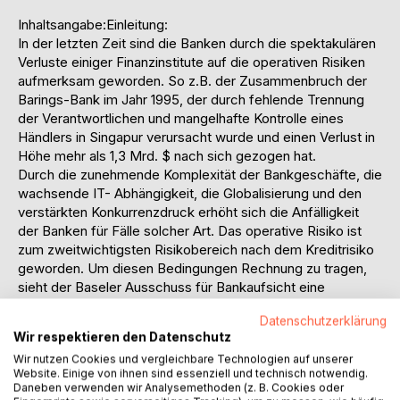
Inhaltsangabe:Einleitung:
In der letzten Zeit sind die Banken durch die spektakulären
Verluste einiger Finanzinstitute auf die operativen Risiken
aufmerksam geworden. So z.B. der Zusammenbruch der
Barings-Bank im Jahr 1995, der durch fehlende Trennung
der Verantwortlichen und mangelhafte Kontrolle eines
Händlers in Singapur verursacht wurde und einen Verlust in
Höhe mehr als 1,3 Mrd. $ nach sich gezogen hat.
Durch die zunehmende Komplexität der Bankgeschäfte, die
wachsende IT- Abhängigkeit, die Globalisierung und den
verstärkten Konkurrenzdruck erhöht sich die Anfälligkeit
der Banken für Fälle solcher Art. Das operative Risiko ist
zum zweitwichtigsten Risikobereich nach dem Kreditrisiko
geworden. Um diesen Bedingungen Rechnung zu tragen,
sieht der Baseler Ausschuss für Bankaufsicht eine
Unterlegung der operativen Risiken mit dem Eigenkapital
Datenschutzerklärung
vor. Das operative Risiko soll jetzt gemessen und explizit
Wir respektieren den Datenschutz
bei der Ermittlung des ökonomischen Eigenkapitals
Wir nutzen Cookies und vergleichbare Technologien auf unserer
berücksichtigt werden. Dadurch versucht der Baseler
Website. Einige von ihnen sind essenziell und technisch notwendig.
Ausschuss aus externer Sicht, für die Banken Anreize für
Daneben verwenden wir Analysemethoden (z. B. Cookies oder
die Reduzierung des bei ihr vorhandenen operativen Risiko