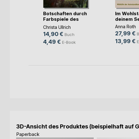
Botschaften durch
Im Wohlst
Farbspiele des
deinem Se
Lichts
it
Anna Roth
Christa Ullrich
27,99 €
14,90 €
Buch
13,99 €
4,49 €
E
h
E-Book
ok
3D-Ansicht des Produktes (beispielhaft auf 
Paperback