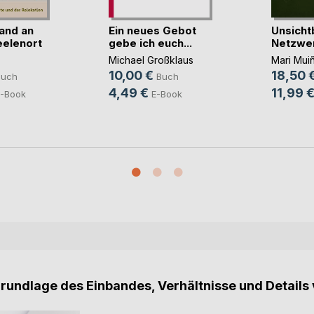
and an
Ein neues Gebot
Unsicht
elenort
gebe ich euch...
Netzwe
Michael Großklaus
Mari Mui
10,00 €
18,50 
Buch
Buch
4,49 €
11,99 
-Book
E-Book
Grundlage des Einbandes, Verhältnisse und Details 