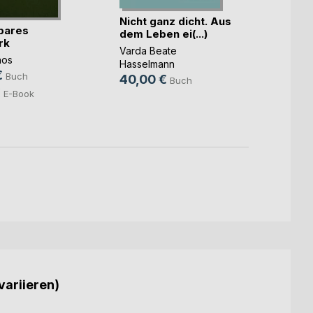
Nicht ganz dicht. Aus
bares
dem Leben ei(...)
rk
Das G
Varda Beate
ños
Mike B
Hasselmann
€
Buch
12,9
40,00 €
Buch
€
E-Book
8,49
variieren)