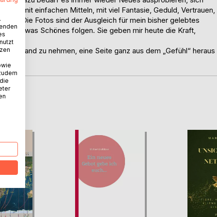
auch mit einfachen Mitteln, mit viel Fantasie, Geduld, Vertrauen,
.
ffen. Die Fotos sind der Ausgleich für mein bisher gelebtes
wenden
 mal etwas Schönes folgen. Sie geben mir heute die Kraft,
es
nutzt
tzen
h in die Hand zu nehmen, eine Seite ganz aus dem „Gefühl“ heraus
owie
 zudem
 die
eter
nen
D