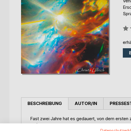
Ver
Ers
Spr
Bew
0%
erhä
BESCHREIBUNG
AUTOR/IN
PRESSES
Fast zwei Jahre hat es gedauert, von dem ersten za
anderen.
Die Fotos, sind ohne technische Hilfsmittel ents
Datenschutzerk