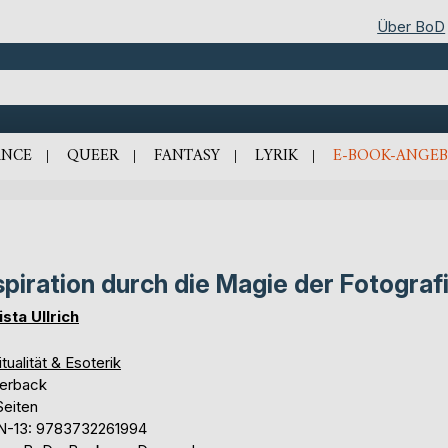
Über BoD
NCE
QUEER
FANTASY
LYRIK
E-BOOK-ANGEB
spiration durch die Magie der Fotograf
ista Ullrich
itualität & Esoterik
erback
Seiten
N-13: 9783732261994