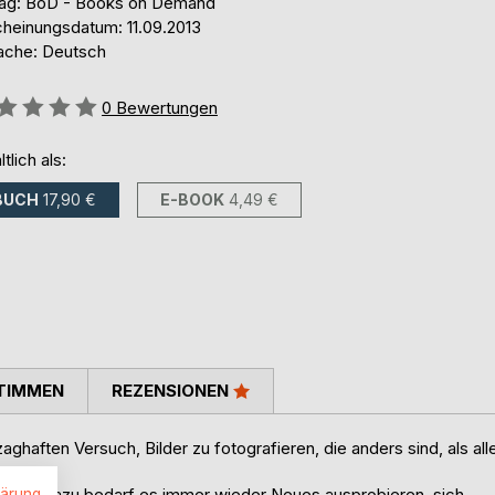
lag: BoD - Books on Demand
cheinungsdatum: 11.09.2013
ache: Deutsch
ertung::
0
Bewertungen
ltlich als:
BUCH
17,90 €
E-BOOK
4,49 €
TIMMEN
REZENSIONEN
ghaften Versuch, Bilder zu fotografieren, die anders sind, als all
tanden. Dazu bedarf es immer wieder Neues ausprobieren, sich
lärung