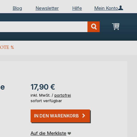
Blog
Newsletter
Hilfe
Mein Konto
Mein Wa
OTE %
ie
17,90 €
inkl. MwSt. /
portofrei
sofort verfügbar
IN DEN WARENKORB
Auf die Merkliste