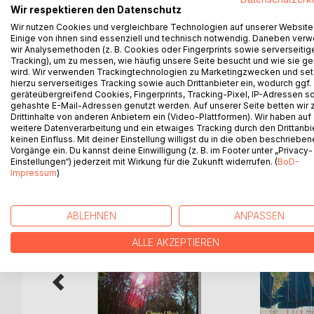
Wir respektieren den Datenschutz
führen lassen und seinem Herzen folgen. Man kann 
Wir nutzen Cookies und vergleichbare Technologien auf unserer Website
Mut, Offenheit und Liebe etwas Großartiges erscha
Einige von ihnen sind essenziell und technisch notwendig. Daneben ver
Leben, nach harten und schweren Zeiten darf auch
wir Analysemethoden (z. B. Cookies oder Fingerprints sowie serverseitig
meinen Alltag zu meisten.
Tracking), um zu messen, wie häufig unsere Seite besucht und wie sie ge
wird. Wir verwenden Trackingtechnologien zu Marketingzwecken und se
Die Erfahrung hat mir gezeigt, täglich dieses Buc
hierzu serverseitiges Tracking sowie auch Drittanbieter ein, wodurch ggf.
zu wählen.
geräteübergreifend Cookies, Fingerprints, Tracking-Pixel, IP-Adressen s
gehashte E-Mail-Adressen genutzt werden. Auf unserer Seite betten wir
Drittinhalte von anderen Anbietern ein (Video-Plattformen). Wir haben auf
weitere Datenverarbeitung und ein etwaiges Tracking durch den Drittanbi
keinen Einfluss. Mit deiner Einstellung willigst du in die oben beschriebe
WEITERE TITEL BEI
Bo
Vorgänge ein. Du kannst deine Einwilligung (z. B. im Footer unter „Privacy-
Einstellungen“) jederzeit mit Wirkung für die Zukunft widerrufen. (
BoD-
Impressum
)
ABLEHNEN
ANPASSEN
ALLE AKZEPTIEREN