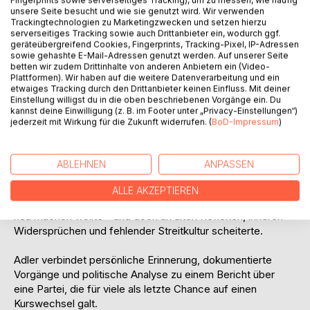
Fingerprints sowie serverseitiges Tracking), um zu messen, wie häufig
unsere Seite besucht und wie sie genutzt wird. Wir verwenden
Wahlkampf, Arbeitsgruppen, internen
Trackingtechnologien zu Marketingzwecken und setzen hierzu
Auseinandersetzungen und politischen Widersprüchen, die
serverseitiges Tracking sowie auch Drittanbieter ein, wodurch ggf.
nach außen kaum sichtbar wurden.
geräteübergreifend Cookies, Fingerprints, Tracking-Pixel, IP-Adressen
sowie gehashte E-Mail-Adressen genutzt werden. Auf unserer Seite
betten wir zudem Drittinhalte von anderen Anbietern ein (Video-
Im Zentrum steht die Frage, ob das BSW in Berlin wirklich
Plattformen). Wir haben auf die weitere Datenverarbeitung und ein
jene Alternative war, als die es vielen Wählern erschien.
etwaiges Tracking durch den Drittanbieter keinen Einfluss. Mit deiner
Gerade in der Migrationsfrage, einem der zentralen Gründe
Einstellung willigst du in die oben beschriebenen Vorgänge ein. Du
kannst deine Einwilligung (z. B. im Footer unter „Privacy-Einstellungen“)
für den Aufstieg der Partei, zeigt Adler, wie weit Anspruch
jederzeit mit Wirkung für die Zukunft widerrufen. (
BoD-Impressum
)
und Wirklichkeit aus seiner Sicht auseinanderdrifteten.
Dieses Buch ist kein distanzierter Bericht über Parteitage
ABLEHNEN
ANPASSEN
und Pressemitteilungen. Es ist eine Innenansicht über
Hoffnungen, Loyalitäten, Machtkämpfe, Enttäuschungen
ALLE AKZEPTIEREN
und die Mechanismen eines politischen Milieus, das vieles
neu machen wollte - und doch an alten Reflexen, inneren
Widersprüchen und fehlender Streitkultur scheiterte.
Adler verbindet persönliche Erinnerung, dokumentierte
Vorgänge und politische Analyse zu einem Bericht über
eine Partei, die für viele als letzte Chance auf einen
Kurswechsel galt.