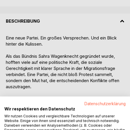
BESCHREIBUNG
Eine neue Partei. Ein großes Versprechen. Und ein Blick
hinter die Kulissen.
Als das Bündnis Sahra Wagenknecht gegründet wurde,
hofften viele auf eine politische Kraft, die soziale
Gerechtigkeit mit klarer Sprache in der Migrationsfrage
verbindet. Eine Partei, die nicht bloß Protest sammelt,
sondern den Mut hat, die entscheidenden Konflikte offen
auszutragen.
Thomas D. Adler gehörte zu denen, die an dieses
Datenschutzerklärung
Versprechen glaubten.
Wir respektieren den Datenschutz
Wir nutzen Cookies und vergleichbare Technologien auf unserer
In Inside BSW Berlin schildert er seinen Weg vom frühen
Website. Einige von ihnen sind essenziell und technisch notwendig.
Unterstützer zum enttäuschten Beobachter des Berliner
Daneben verwenden wir Analysemethoden (z. B. Cookies oder
Landesverbands. Aus nächster Nähe erzählt er von