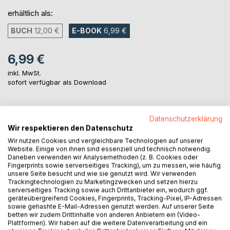
erhältlich als:
BUCH
12,00 €
E-BOOK
6,99 €
6,99 €
inkl. MwSt.
sofort verfügbar als Download
IN DEN WARENKORB
Datenschutzerklärung
Wir respektieren den Datenschutz
Wir nutzen Cookies und vergleichbare Technologien auf unserer
Auf die Merkliste
Website. Einige von ihnen sind essenziell und technisch notwendig.
Daneben verwenden wir Analysemethoden (z. B. Cookies oder
Titel bewerten
Fingerprints sowie serverseitiges Tracking), um zu messen, wie häufig
unsere Seite besucht und wie sie genutzt wird. Wir verwenden
Trackingtechnologien zu Marketingzwecken und setzen hierzu
serverseitiges Tracking sowie auch Drittanbieter ein, wodurch ggf.
geräteübergreifend Cookies, Fingerprints, Tracking-Pixel, IP-Adressen
sowie gehashte E-Mail-Adressen genutzt werden. Auf unserer Seite
betten wir zudem Drittinhalte von anderen Anbietern ein (Video-
Plattformen). Wir haben auf die weitere Datenverarbeitung und ein