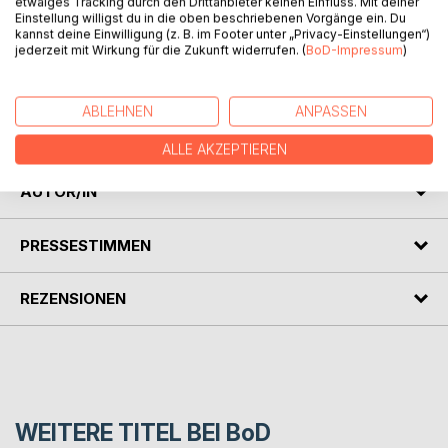
etwaiges Tracking durch den Drittanbieter keinen Einfluss. Mit deiner
BESCHREIBUNG
Einstellung willigst du in die oben beschriebenen Vorgänge ein. Du
kannst deine Einwilligung (z. B. im Footer unter „Privacy-Einstellungen“)
jederzeit mit Wirkung für die Zukunft widerrufen. (
BoD-Impressum
)
Ins Wort gefallen – lyrische Texte mit Blick in die Höhen
und Tiefen des Lebens – prägnant, berührend,
ABLEHNEN
ANPASSEN
bereichernd. Aphorismen für den Augenblick, aus
konkreten Erfahrungen und Erkenntnissen geschöpft.
ALLE AKZEPTIEREN
AUTOR/IN
PRESSESTIMMEN
REZENSIONEN
WEITERE TITEL BEI
BoD