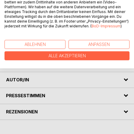
betten wir zudem Drittinhalte von anderen Anbietern ein (Video-
Plattformen). Wir haben auf die weitere Datenverarbeitung und ein
etwaiges Tracking durch den Drittanbieter keinen Einfluss. Mit deiner
Einstellung willigst du in die oben beschriebenen Vorgänge ein. Du
kannst deine Einwilligung (z. B. im Footer unter „Privacy-Einstellungen“)
jederzeit mit Wirkung für die Zukunft widerrufen. (
BoD-Impressum
)
BESCHREIBUNG
ABLEHNEN
ANPASSEN
Innere Wellen - Gedanken Gedichte
ALLE AKZEPTIEREN
Lyrik und Kunst oder wie das Leben so spielt....
AUTOR/IN
PRESSESTIMMEN
REZENSIONEN