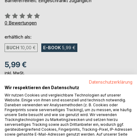
Barrierefreiheit: Eingeschränkt zugänglich
Bewertung::
0%
0
Bewertungen
erhältlich als:
BUCH
10,00 €
E-BOOK
5,99 €
5,99 €
inkl. MwSt.
sofort verfügbar als Download
Datenschutzerklärung
Wir respektieren den Datenschutz
Wir nutzen Cookies und vergleichbare Technologien auf unserer
IN DEN WARENKORB
Website. Einige von ihnen sind essenziell und technisch notwendig.
Daneben verwenden wir Analysemethoden (z. B. Cookies oder
Fingerprints sowie serverseitiges Tracking), um zu messen, wie häufig
unsere Seite besucht und wie sie genutzt wird. Wir verwenden
Auf die Merkliste
Trackingtechnologien zu Marketingzwecken und setzen hierzu
Titel bewerten
serverseitiges Tracking sowie auch Drittanbieter ein, wodurch ggf.
geräteübergreifend Cookies, Fingerprints, Tracking-Pixel, IP-Adressen
sowie gehashte E-Mail-Adressen genutzt werden. Auf unserer Seite