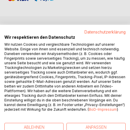
BESCHREIBUNG
Datenschutzerklärung
Wir respektieren den Datenschutz
Wir nutzen Cookies und vergleichbare Technologien auf unserer
Mit "inland" fügt Jürgen Kross seinem als Gesamtwerk
Website. Einige von ihnen sind essenziell und technisch notwendig.
angelegten, inzwischen mehr als zwanzig Bände
Daneben verwenden wir Analysemethoden (z. B. Cookies oder
Fingerprints sowie serverseitiges Tracking), um zu messen, wie häufig
umfassenden lyrischen Schaffen einen neuen Titel hinzu.
unsere Seite besucht und wie sie genutzt wird. Wir verwenden
Verknappung und Strenge zeichnen auch ihn aus, seine
Trackingtechnologien zu Marketingzwecken und setzen hierzu
kargen Landschaften sind innere Welten, die sich mühsam
serverseitiges Tracking sowie auch Drittanbieter ein, wodurch ggf.
geräteübergreifend Cookies, Fingerprints, Tracking-Pixel, IP-Adressen
zur Sprache bringen, bitterherrlich aufblühend kurz vorm
sowie gehashte E-Mail-Adressen genutzt werden. Auf unserer Seite
Verstummen, unter Schnee und Finsternissen und dem
betten wir zudem Drittinhalte von anderen Anbietern ein (Video-
allgegenwärtigen Tod. Wortwuchtig und zugleich in
Plattformen). Wir haben auf die weitere Datenverarbeitung und ein
etwaiges Tracking durch den Drittanbieter keinen Einfluss. Mit deiner
äußerster, schlichter Sinnlichkeit, zeigt Jürgen Kross, wie
Einstellung willigst du in die oben beschriebenen Vorgänge ein. Du
scheinbare Reduktion im Umkreis des verzweifelnsnahen
kannst deine Einwilligung (z. B. im Footer unter „Privacy-Einstellungen“)
Nichts sich ins Weite öffnen kann. Mit seiner Dringlichkeit
jederzeit mit Wirkung für die Zukunft widerrufen. (
BoD-Impressum
)
und Ernsthaftigkeit des Sagens gehört Kross zweifellos zu
den wichtigen deutschen Gegenwartslyrikern und ist ein
Geheimtipp ersten Ranges.
ABLEHNEN
ANPASSEN