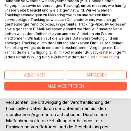
Daneben verwenden wir Analysemethoden (z. B. Cookies oder
Informationsasymmetrie  die Tatsache, dass
Fingerprints sowie serverseitiges Tracking), um zu messen, wie häufig
unterschiedliche Marktteilnehmer unterschiedliche
unsere Seite besucht und wie sie genutzt wird. Wir verwenden
Trackingtechnologien zu Marketingzwecken und setzen hierzu
Informationen besitzen. Sie kann nicht nur zwischen den
serverseitiges Tracking sowie auch Drittanbieter ein, wodurch ggf.
Kapitalgebern und den Kapitalnehmern bestehen. Auch
geräteübergreifend Cookies, Fingerprints, Tracking-Pixel, IP-Adressen
unter den Kapitalgebern (Investoren) gibt es große
sowie gehashte E-Mail-Adressen genutzt werden. Auf unserer Seite
betten wir zudem Drittinhalte von anderen Anbietern ein (Video-
Unterschiede in der Informationsmenge und qualität, über
Plattformen). Wir haben auf die weitere Datenverarbeitung und ein
die sie verfügen. Dadurch können die besser informierten
etwaiges Tracking durch den Drittanbieter keinen Einfluss. Mit deiner
Investoren oft Vorteile gegenüber den schlechter
Einstellung willigst du in die oben beschriebenen Vorgänge ein. Du
kannst deine Einwilligung (z. B. im Footer unter „Privacy-Einstellungen“)
informierten erlangen.
jederzeit mit Wirkung für die Zukunft widerrufen. (
BoD-Impressum
)
Mit der Problematik der Ungerechtigkeit auf den
Kapitalmärkten, die durch die Informationsasymmetrie
entsteht, hat sich seit langer Zeit die
ABLEHNEN
ANPASSEN
(Finanz-)Wissenschaft beschäftigt. Die Forscher wollten
die Frage beantworten, warum die Veröffentlichung der
ALLE AKZEPTIEREN
finanziellen Informationen durch die Unternehmen geregelt
werden soll. Die ersten Studien zu diesem Thema
versuchten, die Erzwingung der Veröffentlichung der
finanziellen Daten durch die Unternehmen auf den
moralischen Argumenten aufzubauen. Durch diese
Maßnahme sollte die Erhaltung der Fairness, die
Eliminierung von Betrügen und die Beschützung der