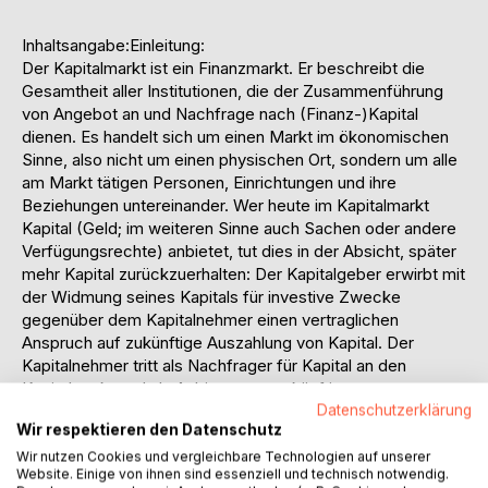
Inhaltsangabe:Einleitung:
Der Kapitalmarkt ist ein Finanzmarkt. Er beschreibt die
Gesamtheit aller Institutionen, die der Zusammenführung
von Angebot an und Nachfrage nach (Finanz-)Kapital
dienen. Es handelt sich um einen Markt im ökonomischen
Sinne, also nicht um einen physischen Ort, sondern um alle
am Markt tätigen Personen, Einrichtungen und ihre
Beziehungen untereinander. Wer heute im Kapitalmarkt
Kapital (Geld; im weiteren Sinne auch Sachen oder andere
Verfügungsrechte) anbietet, tut dies in der Absicht, später
mehr Kapital zurückzuerhalten: Der Kapitalgeber erwirbt mit
der Widmung seines Kapitals für investive Zwecke
gegenüber dem Kapitalnehmer einen vertraglichen
Anspruch auf zukünftige Auszahlung von Kapital. Der
Kapitalnehmer tritt als Nachfrager für Kapital an den
Kapitalmarkt und als Anbieter von zukünftigen
Auszahlungsansprüchen auf. Der Aktienmarkt ist ein Teil
Datenschutzerklärung
Wir respektieren den Datenschutz
des Kapitalmarktes. Auf dem Aktienmarkt werden
Unternehmensanteile (Aktien) gehandelt.
Wir nutzen Cookies und vergleichbare Technologien auf unserer
Website. Einige von ihnen sind essenziell und technisch notwendig.
Eines der wichtigen Probleme des Kapitalmarktes ist die