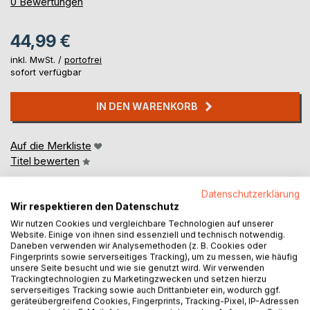
0%
0
Bewertungen
44,99 €
inkl. MwSt. /
portofrei
sofort verfügbar
IN DEN WARENKORB
Auf die Merkliste
Titel bewerten
Datenschutzerklärung
Wir respektieren den Datenschutz
Wir nutzen Cookies und vergleichbare Technologien auf unserer
Website. Einige von ihnen sind essenziell und technisch notwendig.
Daneben verwenden wir Analysemethoden (z. B. Cookies oder
Fingerprints sowie serverseitiges Tracking), um zu messen, wie häufig
BESCHREIBUNG
unsere Seite besucht und wie sie genutzt wird. Wir verwenden
Trackingtechnologien zu Marketingzwecken und setzen hierzu
serverseitiges Tracking sowie auch Drittanbieter ein, wodurch ggf.
geräteübergreifend Cookies, Fingerprints, Tracking-Pixel, IP-Adressen
In den 1970er Jahren wurde erstmals erkannt, dass