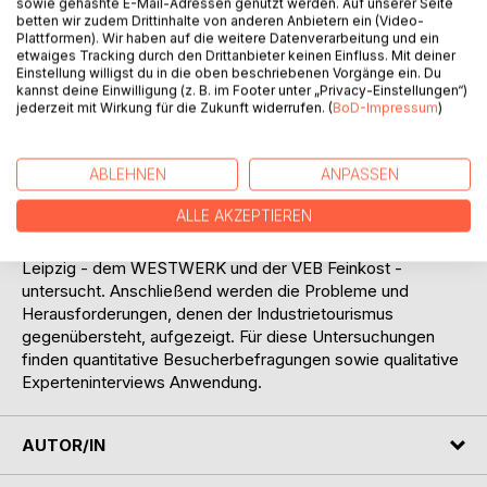
sowie gehashte E-Mail-Adressen genutzt werden. Auf unserer Seite
industrielle Relikte sowie Industrielandschaften für die
betten wir zudem Drittinhalte von anderen Anbietern ein (Video-
Freizeitgestaltung und den Tourismus attraktiv sind. Das
Plattformen). Wir haben auf die weitere Datenverarbeitung und ein
etwaiges Tracking durch den Drittanbieter keinen Einfluss. Mit deiner
Image der Industrie ist u. a. durch Umweltverschmutzungen
Einstellung willigst du in die oben beschriebenen Vorgänge ein. Du
negativ belastet und wird nicht mit Tourismus und Erholung
kannst deine Einwilligung (z. B. im Footer unter „Privacy-Einstellungen“)
assoziiert. Da Leipzig einst ein wichtiges Industriezentrum
jederzeit mit Wirkung für die Zukunft widerrufen. (
BoD-Impressum
)
war, versucht diese Studie zu klären, was
Industrietourismus bedeutet, welchen Stellenwert er für die
ABLEHNEN
ANPASSEN
Stadt hat und wie er touristisch in Wert gesetzt wird. Da es
bislang keine allgemeingültigen Aussagen über die Motive,
ALLE AKZEPTIEREN
Strukturen und Verhaltensweisen der Industrietouristen
gibt, werden diese am Beispiel von zwei Industrierelikten in
Leipzig - dem WESTWERK und der VEB Feinkost -
untersucht. Anschließend werden die Probleme und
Herausforderungen, denen der Industrietourismus
gegenübersteht, aufgezeigt. Für diese Untersuchungen
finden quantitative Besucherbefragungen sowie qualitative
Experteninterviews Anwendung.
AUTOR/IN