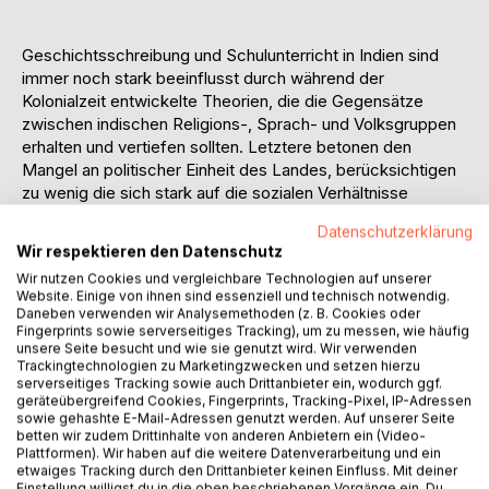
Geschichtsschreibung und Schulunterricht in Indien sind
immer noch stark beeinflusst durch während der
Kolonialzeit entwickelte Theorien, die die Gegensätze
zwischen indischen Religions-, Sprach- und Volksgruppen
erhalten und vertiefen sollten. Letztere betonen den
Mangel an politischer Einheit des Landes, berücksichtigen
zu wenig die sich stark auf die sozialen Verhältnisse
auswirkenden Folgen der etwa seit dem Jahr 1000
Datenschutzerklärung
andauernden moslemischen Eroberungen und
Wir respektieren den Datenschutz
Gewaltherrschaften sowie die Auswirkungen der
Wir nutzen Cookies und vergleichbare Technologien auf unserer
wohldurchdachten und zumindest gebietsweise noch
Website. Einige von ihnen sind essenziell und technisch notwendig.
gelehrten "Geschichtstheorien" der westlichen
Daneben verwenden wir Analysemethoden (z. B. Cookies oder
Kolonialherren.
Fingerprints sowie serverseitiges Tracking), um zu messen, wie häufig
unsere Seite besucht und wie sie genutzt wird. Wir verwenden
Nach Erlangung der indischen Unabhängigkeit entwarfen
Trackingtechnologien zu Marketingzwecken und setzen hierzu
die westlich erzogenen Führungskräfte der meisten
serverseitiges Tracking sowie auch Drittanbieter ein, wodurch ggf.
indischen politischen Gruppierungen ihre Programme mehr
geräteübergreifend Cookies, Fingerprints, Tracking-Pixel, IP-Adressen
sowie gehashte E-Mail-Adressen genutzt werden. Auf unserer Seite
oder weniger stark nach obigen Theorien und versuchen
betten wir zudem Drittinhalte von anderen Anbietern ein (Video-
diese weiterhin umzusetzen mit Methoden, die immer
Plattformen). Wir haben auf die weitere Datenverarbeitung und ein
stärker in Gewalt oder gar Morde an politischen Gegnern
etwaiges Tracking durch den Drittanbieter keinen Einfluss. Mit deiner
Einstellung willigst du in die oben beschriebenen Vorgänge ein. Du