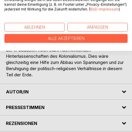
ausarten. Die Folgen sind politisch-religiöse Unruhen,
kannst deine Einwilligung (z. B. im Footer unter „Privacy-Einstellungen“)
Zerstörung von Eigentum und Behinderung von Fortschritt
jederzeit mit Wirkung für die Zukunft widerrufen. (
BoD-Impressum
)
und Modernisierung.
Dieses Buch zeigt die Schwächen obiger Theorien auf und
ABLEHNEN
ANPASSEN
schildert das Verhalten bestimmter indischer
Gruppierungen und ihre Auswirkungen, ist also gedacht als
ALLE AKZEPTIEREN
Beitrag zum besseren Verständnis und dadurch zum Abbau
der in Südasien noch stark nachwirkenden
Hinterlassenschaften des Kolonialismus. Dies wäre
gleichzeitig eine Hilfe zum Abbau von Spannungen und zur
Beruhigung der politisch-religiösen Verhältnisse in diesem
Teil der Erde.
AUTOR/IN
PRESSESTIMMEN
REZENSIONEN