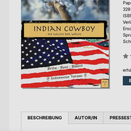
Pap
328
ISB
Ver
Ers
Spr
Schl
Bew
0%
erhä
BESCHREIBUNG
AUTOR/IN
PRESSES