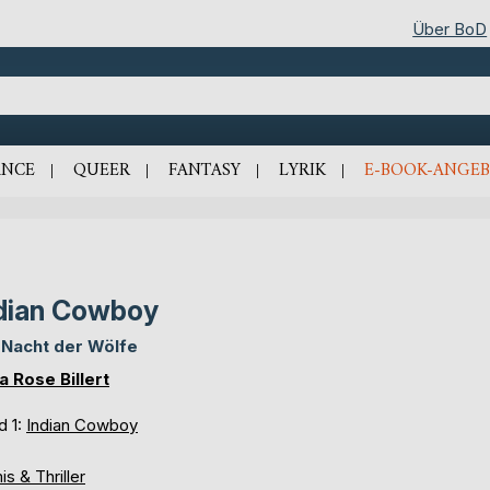
Über BoD
NCE
QUEER
FANTASY
LYRIK
E-BOOK-ANGEB
dian Cowboy
 Nacht der Wölfe
ta Rose Billert
d 1:
Indian Cowboy
is & Thriller