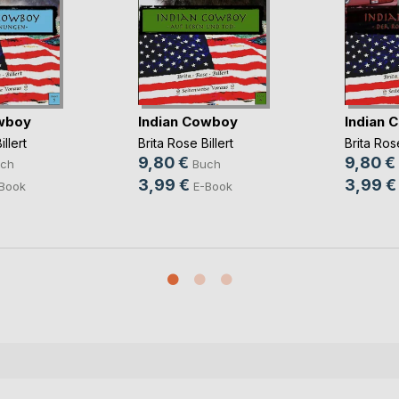
owboy
Indian Cowboy
Indian 
llert
Brita Rose Billert
Brita Rose
9,80 €
9,80 €
ch
Buch
3,99 €
3,99 €
Book
E-Book