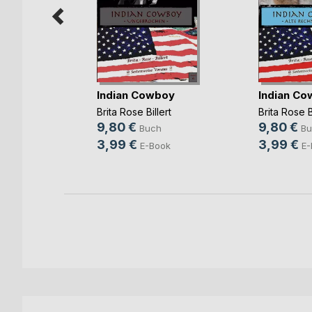
 voraus
Indian Cowboy
Indian C
ert
Brita Rose Billert
Brita Rose Bi
9,80 €
9,80 €
Buch
Bu
3,99 €
3,99 €
ok
E-Book
E-