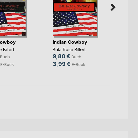
Cowboy
Indian Cowboy
Maggi
 Billert
Brita Rose Billert
Brita R
9,80 €
13,8
Buch
Buch
3,99 €
8,99
E-Book
E-Book