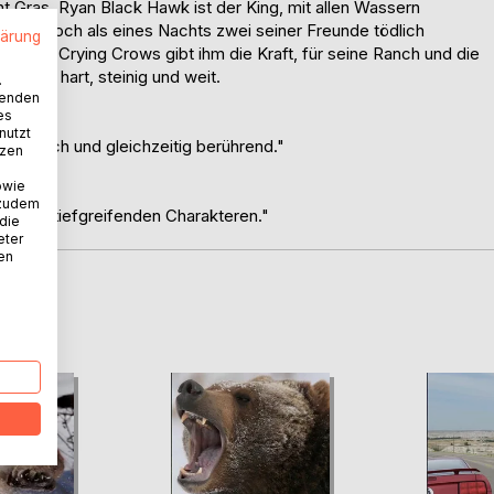
cht Gras. Ryan Black Hawk ist der King, mit allen Wassern
ßen. Doch als eines Nachts zwei seiner Freunde tödlich
lärung
mantha Crying Crows gibt ihm die Kraft, für seine Ranch und die
y ist hart, steinig und weit.
.
wenden
es
nutzt
alistisch und gleichzeitig berührend."
tzen
owie
 zudem
n mit tiefgreifenden Charakteren."
 die
eter
nen
D