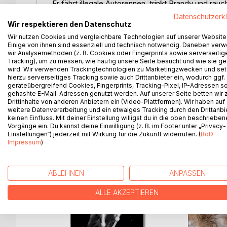
Er fährt illegale Autorennen, trinkt Brandy und rau
gewaschen und die jungen Frauen liegen ihm zu Fü
Datenschutzerk
verunglücken, wendet sich das Blatt. Die Liebe Sa
Wir respektieren den Datenschutz
Pferde zu kämpfen. Der neue Weg des Indian Cowbo
Wir nutzen Cookies und vergleichbare Technologien auf unserer Website
Einige von ihnen sind essenziell und technisch notwendig. Daneben ver
wir Analysemethoden (z. B. Cookies oder Fingerprints sowie serverseitig
Lovely Books
Tracking), um zu messen, wie häufig unsere Seite besucht und wie sie ge
"Ein Schicksal zwischen zwei Welten. Spannend, re
wird. Wir verwenden Trackingtechnologien zu Marketingzwecken und se
hierzu serverseitiges Tracking sowie auch Drittanbieter ein, wodurch ggf.
geräteübergreifend Cookies, Fingerprints, Tracking-Pixel, IP-Adressen s
Ameridian Research
gehashte E-Mail-Adressen genutzt werden. Auf unserer Seite betten wir
"Ein dynamischer und spannender Gegenwartsroma
Drittinhalte von anderen Anbietern ein (Video-Plattformen). Wir haben auf
weitere Datenverarbeitung und ein etwaiges Tracking durch den Drittanbi
keinen Einfluss. Mit deiner Einstellung willigst du in die oben beschriebe
Vorgänge ein. Du kannst deine Einwilligung (z. B. im Footer unter „Privacy-
Einstellungen“) jederzeit mit Wirkung für die Zukunft widerrufen. (
BoD-
WEITERE TITEL BEI
Bo
Impressum
)
ABLEHNEN
ANPASSEN
ALLE AKZEPTIEREN