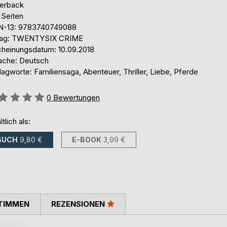
erback
 Seiten
N-13: 9783740749088
lag: TWENTYSIX CRIME
cheinungsdatum: 10.09.2018
ache: Deutsch
agworte: Familiensaga, Abenteuer, Thriller, Liebe, Pferde
ertung::
0
Bewertungen
ltlich als:
BUCH
9,80 €
E-BOOK
3,99 €
TIMMEN
REZENSIONEN