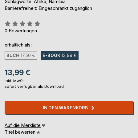
Schlagworte: Afrika, Namibia
Barrierefreiheit: Eingeschränkt zugänglich
Bewertung::
0%
0
Bewertungen
erhältlich als:
BUCH
17,50 €
E-BOOK
13,99 €
13,99 €
inkl. MwSt.
sofort verfügbar als Download
IN DEN WARENKORB
Auf die Merkliste
Titel bewerten