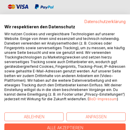
Datenschutzerklärung
Wir respektieren den Datenschutz
Wir nutzen Cookies und vergleichbare Technologien auf unserer
BESCHREIBUNG
Website. Einige von ihnen sind essenziell und technisch notwendig.
Daneben verwenden wir Analysemethoden (z. B. Cookies oder
Fingerprints sowie serverseitiges Tracking), um zu messen, wie häufig
unsere Seite besucht und wie sie genutzt wird. Wir verwenden
Die niederländische Autorin Ada Rosman-Kleinjan hat
Trackingtechnologien zu Marketingzwecken und setzen hierzu
zusammen mit ihrem Mann mehrmals das südliche Afrika
serverseitiges Tracking sowie auch Drittanbieter ein, wodurch ggf.
geräteübergreifend Cookies, Fingerprints, Tracking-Pixel, IP-Adressen
bereist. In diesem Buch werden zwei Reisen beschrieben,
sowie gehashte E-Mail-Adressen genutzt werden. Auf unserer Seite
in deren Mittelpunkt Namibia steht. Ausgangspunkt der
betten wir zudem Drittinhalte von anderen Anbietern ein (Video-
Reisen war Kapstadt in Südafrika.
Plattformen). Wir haben auf die weitere Datenverarbeitung und ein
etwaiges Tracking durch den Drittanbieter keinen Einfluss. Mit deiner
Einstellung willigst du in die oben beschriebenen Vorgänge ein. Du
Im ersten Teil warten Ada und Jan Rosman immer wieder
kannst deine Einwilligung (z. B. im Footer unter „Privacy-Einstellungen“)
vor Elefanten, die die Straße überqueren. Sie bewundern
jederzeit mit Wirkung für die Zukunft widerrufen. (
BoD-Impressum
)
die roten Dünen der Sossusvlei, in den Städtchen Lüderitz
und Swakopmund wähnen sie sich in Deutschland. Gezeltet
wird auf den schönen Campingplätzen in Etosha und in der
ABLEHNEN
ANPASSEN
Nähe der urtümlichen Köcherbäume bei Keetmanshoop.
ALLE AKZEPTIEREN
Die Reise führt bis nach Opuwo, der afrikanischsten Stadt