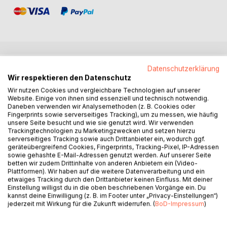
BESCHREIBUNG
Datenschutzerklärung
Wir respektieren den Datenschutz
Wir nutzen Cookies und vergleichbare Technologien auf unserer
Flavius hat die Grenzen von Raum und Zeit überwunden,
Website. Einige von ihnen sind essenziell und technisch notwendig.
um seine große Liebe Helena wiederzufinden. Verwirrt und
Daneben verwenden wir Analysemethoden (z. B. Cookies oder
Fingerprints sowie serverseitiges Tracking), um zu messen, wie häufig
fasziniert zugleich, sieht er sich einer Welt gegenüber, die
unsere Seite besucht und wie sie genutzt wird. Wir verwenden
er nicht versteht.
Trackingtechnologien zu Marketingzwecken und setzen hierzu
Zwischen antiker Ehre und modernen Ansichten, zwischen
serverseitiges Tracking sowie auch Drittanbieter ein, wodurch ggf.
geräteübergreifend Cookies, Fingerprints, Tracking-Pixel, IP-Adressen
vergangener Pracht und heutiger Schnelllebigkeit, müssen
sowie gehashte E-Mail-Adressen genutzt werden. Auf unserer Seite
Helena und Flavius Wege finden, um die Kluft der
betten wir zudem Drittinhalte von anderen Anbietern ein (Video-
Jahrtausende zu überbrücken. Als Flavius sich schließlich in
Plattformen). Wir haben auf die weitere Datenverarbeitung und ein
etwaiges Tracking durch den Drittanbieter keinen Einfluss. Mit deiner
immer weitreichendere Probleme verstrickt, wird es für
Einstellung willigst du in die oben beschriebenen Vorgänge ein. Du
Helena Zeit eine Entscheidung zu treffen.
kannst deine Einwilligung (z. B. im Footer unter „Privacy-Einstellungen“)
Doch auch in der antiken Welt Roms, in der jede Handlung
jederzeit mit Wirkung für die Zukunft widerrufen. (
BoD-Impressum
)
das Schicksal verändern kann, müssen die beiden alles
riskieren, um die Liebe und die Zukunft zu verteidigen, die