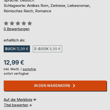
Sprache: Deutsch
Schlagworte: Antikes Rom, Zeitreise, Liebesroman,
Römisches Reich, Romance
Bewertung::
0%
0
Bewertungen
erhältlich als:
BUCH
12,99 €
E-BOOK
8,99 €
12,99 €
inkl. MwSt. /
portofrei
sofort verfügbar
IN DEN WARENKORB
Auf die Merkliste
Titel bewerten