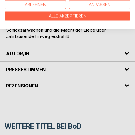
sie sich erträumt haben.
ABLEHNEN
ANPASSEN
ALLE AKZEPTIEREN
Teil 2 der Romantasy-Trilogie, die auf eine mitreißende
Reise durch die Zeit entführt, in der die Götter über das
Schicksal wachen und die Macht der Liebe über
Jahrtausende hinweg erstrahlt!
AUTOR/IN
PRESSESTIMMEN
REZENSIONEN
WEITERE TITEL BEI
BoD