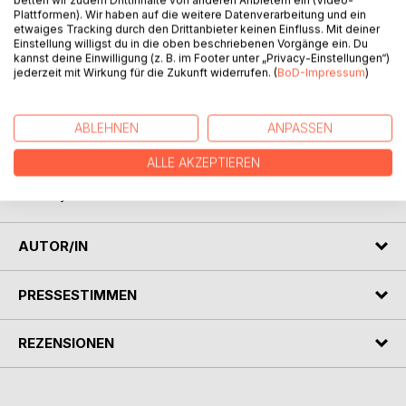
betten wir zudem Drittinhalte von anderen Anbietern ein (Video-
Leise Momente, die niemand sieht, Gesten, die mehr
Plattformen). Wir haben auf die weitere Datenverarbeitung und ein
bedeuten als Worte.
etwaiges Tracking durch den Drittanbieter keinen Einfluss. Mit deiner
Ein stiller Blick auf das, was uns im Abschied verbindet:
Einstellung willigst du in die oben beschriebenen Vorgänge ein. Du
kannst deine Einwilligung (z. B. im Footer unter „Privacy-Einstellungen“)
Nähe, Würde, Mitgefühl.
jederzeit mit Wirkung für die Zukunft widerrufen. (
BoD-Impressum
)
Für alle, die bleiben, wenn andere gehen und für jene, die
verstehen wollen, was uns am Ende wirklich trägt.
ABLEHNEN
ANPASSEN
Du bist wichtig, weil du du bist,
ALLE AKZEPTIEREN
und du bist wichtig bis ans Ende deines Lebens.
- Cicely Saunders
AUTOR/IN
PRESSESTIMMEN
REZENSIONEN