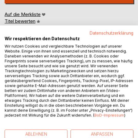
Auf die Merkliste
Titel bewerten
Datenschutzerklärung
Wir respektieren den Datenschutz
Wir nutzen Cookies und vergleichbare Technologien auf unserer
Website. Einige von ihnen sind essenziell und technisch notwendig.
Daneben verwenden wir Analysemethoden (z. B. Cookies oder
Fingerprints sowie serverseitiges Tracking), um zu messen, wie häufig
unsere Seite besucht und wie sie genutzt wird. Wir verwenden
BESCHREIBUNG
Trackingtechnologien zu Marketingzwecken und setzen hierzu
serverseitiges Tracking sowie auch Drittanbieter ein, wodurch ggf.
geräteübergreifend Cookies, Fingerprints, Tracking-Pixel, IP-Adressen
Leid und Weh fühlen sich überall auf der Welt gleich an, und
sowie gehashte E-Mail-Adressen genutzt werden. Auf unserer Seite
betten wir zudem Drittinhalte von anderen Anbietern ein (Video-
im Schmerz und in der Trauer sind sich die Menschen sehr
Plattformen). Wir haben auf die weitere Datenverarbeitung und ein
ähnlich.
etwaiges Tracking durch den Drittanbieter keinen Einfluss. Mit deiner
Einstellung willigst du in die oben beschriebenen Vorgänge ein. Du
kannst deine Einwilligung (z. B. im Footer unter „Privacy-Einstellungen“)
Aber da sie doch sehr verschieden sind, erleben sie die
jederzeit mit Wirkung für die Zukunft widerrufen. (
BoD-Impressum
)
dunklen Zeiten in ihrem Leben sehr unterschiedlich - je
nach Charakter, Herkunft oder Tradition. Glaube und Bildung
spielen eine Rolle und nicht zu vergessen die Umgebung,
ABLEHNEN
ANPASSEN
das Land, in der der Trauernde seinen Verlust erlebt.