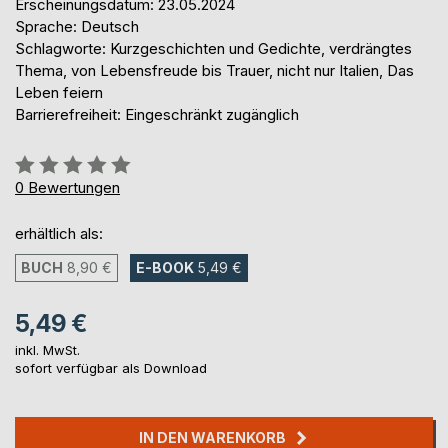
Erscheinungsdatum: 23.05.2024
Sprache: Deutsch
Schlagworte: Kurzgeschichten und Gedichte, verdrängtes
Thema, von Lebensfreude bis Trauer, nicht nur Italien, Das
Leben feiern
Barrierefreiheit: Eingeschränkt zugänglich
Bewertung::
0%
0
Bewertungen
erhältlich als:
BUCH
8,90 €
E-BOOK
5,49 €
5,49 €
inkl. MwSt.
sofort verfügbar als Download
IN DEN WARENKORB