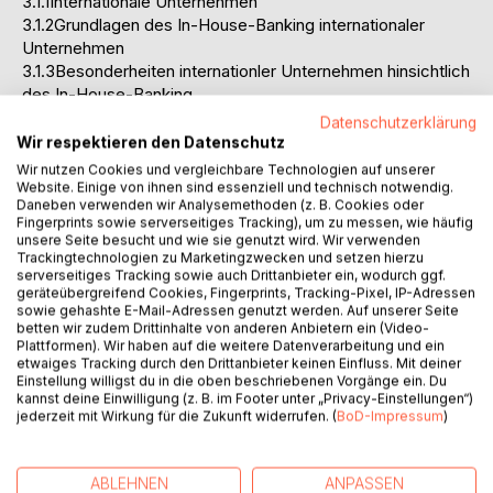
3.1.1Internationale Unternehmen
3.1.2Grundlagen des In-House-Banking internationaler
Unternehmen
3.1.3Besonderheiten internationler Unternehmen hinsichtlich
des In-House-Banking
3.1.4Funktionaler Rahmen des In-House-Banking
Datenschutzerklärung
3.1.4.1Working Capital Management
Wir respektieren den Datenschutz
3.1.4.2Mittel- und langfristige Finanzierung
Wir nutzen Cookies und vergleichbare Technologien auf unserer
3.1.5Wichtige Einflußfaktoren für die Entwicklung des In-
Website. Einige von ihnen sind essenziell und technisch notwendig.
Daneben verwenden wir Analysemethoden (z. B. Cookies oder
House-Banking
Fingerprints sowie serverseitiges Tracking), um zu messen, wie häufig
3.1.5.1Deregulierung und Liberalisierung
unsere Seite besucht und wie sie genutzt wird. Wir verwenden
3.1.5.2Internationalisierung und Globalisierung
Trackingtechnologien zu Marketingzwecken und setzen hierzu
serverseitiges Tracking sowie auch Drittanbieter ein, wodurch ggf.
3.1.5.3Securitisation und Finanzinnovationen
geräteübergreifend Cookies, Fingerprints, Tracking-Pixel, IP-Adressen
3.2Organisation des In-House-Banking
sowie gehashte E-Mail-Adressen genutzt werden. Auf unserer Seite
3.2.1Organisationstypen des In-House-Banking
betten wir zudem Drittinhalte von anderen Anbietern ein (Video-
Plattformen). Wir haben auf die weitere Datenverarbeitung und ein
3.2.2Größe und Entwicklung der In-House-Bereiche
etwaiges Tracking durch den Drittanbieter keinen Einfluss. Mit deiner
3.2.2.1Zentralisation und Dezentralisation
Einstellung willigst du in die oben beschriebenen Vorgänge ein. Du
3.2.2.2Fallbeispiele: Volkswagen AG, Metallgesellschaft AG
kannst deine Einwilligung (z. B. im Footer unter „Privacy-Einstellungen“)
3.2.2.3Funktionsauslagerung in Finanzgesellschaften am
jederzeit mit Wirkung für die Zukunft widerrufen. (
BoD-Impressum
)
Beispiel Siemens AG
4.Darstellung und Analyse von In-House-Banking
ABLEHNEN
ANPASSEN
Aktivitäten