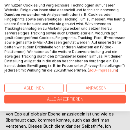
Wir nutzen Cookies und vergleichbare Technologien auf unserer
Website. Einige von ihnen sind essenziell und technisch notwendig.
Daneben verwenden wir Analysemethoden (z. B. Cookies oder
Fingerprints sowie serverseitiges Tracking), um zu messen, wie häufig
BESCHREIBUNG
unsere Seite besucht und wie sie genutzt wird. Wir verwenden
Trackingtechnologien zu Marketingzwecken und setzen hierzu
serverseitiges Tracking sowie auch Drittanbieter ein, wodurch ggf.
geräteübergreifend Cookies, Fingerprints, Tracking-Pixel, IP-Adressen
Das Leben besteht aus sogenannten „Lernaufgaben“ und
sowie gehashte E-Mail-Adressen genutzt werden. Auf unserer Seite
in diesem Buch gehe ich auf verschiedene Thematiken ein,
betten wir zudem Drittinhalte von anderen Anbietern ein (Video-
Plattformen). Wir haben auf die weitere Datenverarbeitung und ein
um eine Hilfestellung zu geben, seine bisherigen
etwaiges Tracking durch den Drittanbieter keinen Einfluss. Mit deiner
Blickwinkel einmal zu überdenken oder sie sich zumindest
Einstellung willigst du in die oben beschriebenen Vorgänge ein. Du
einmal genauer anzuschauen. Denn warum man ist wie man
kannst deine Einwilligung (z. B. im Footer unter „Privacy-Einstellungen“)
jederzeit mit Wirkung für die Zukunft widerrufen. (
BoD-Impressum
)
ist, warum das Leben lief wie es lief und auch warum die
Welt ist wie sie ist, dafür gibt es gute Gründe. John Lennon
hat einmal gesagt „Erkläre den Frieden, wie du den Krieg
ABLEHNEN
ANPASSEN
erklärst. Es kann Frieden geben, du musst ihn nur erklären!“
und diese Aussage betrifft nicht nur global die Welt. Diese
ALLE AKZEPTIEREN
Konflikte hat auch jeder einzelne Mensch in sich, vielleicht
in der Familie oder in Partnerschaften. Wie groß der Anteil
von Ego auf globaler Ebene anzusiedeln ist und wie es
überhaupt dazu kommen konnte, auch das darf man
verstehen. Dieses Buch dient klar der Selbsthilfe, ich