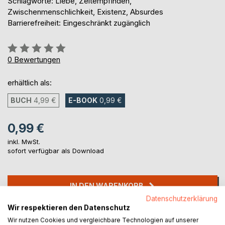
Schlagworte: Liebe, Zeitempfinden,
Zwischenmenschlichkeit, Existenz, Absurdes
Barrierefreiheit: Eingeschränkt zugänglich
Bewertung::
0%
0
Bewertungen
erhältlich als:
BUCH
4,99 €
E-BOOK
0,99 €
0,99 €
inkl. MwSt.
sofort verfügbar als Download
IN DEN WARENKORB
Datenschutzerklärung
Wir respektieren den Datenschutz
Auf die Merkliste
Wir nutzen Cookies und vergleichbare Technologien auf unserer