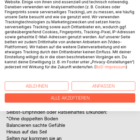
Titel bewerten
Website. Einige von ihnen sind essenziell und technisch notwendig.
Daneben verwenden wir Analysemethoden (z. B. Cookies oder
Fingerprints sowie serverseitiges Tracking), um zu messen, wie häufig
unsere Seite besucht und wie sie genutzt wird. Wir verwenden
Trackingtechnologien zu Marketingzwecken und setzen hierzu
serverseitiges Tracking sowie auch Drittanbieter ein, wodurch ggf.
geräteübergreifend Cookies, Fingerprints, Tracking-Pixel, IP-Adressen
sowie gehashte E-Mail-Adressen genutzt werden. Auf unserer Seite
betten wir zudem Drittinhalte von anderen Anbietern ein (Video-
Plattformen). Wir haben auf die weitere Datenverarbeitung und ein
BESCHREIBUNG
etwaiges Tracking durch den Drittanbieter keinen Einfluss. Mit deiner
Einstellung willigst du in die oben beschriebenen Vorgänge ein. Du
kannst deine Einwilligung (z. B. im Footer unter „Privacy-Einstellungen“)
Der Autor, sonst eher mit Sprachlehrkwerken beschäftigt,
jederzeit mit Wirkung für die Zukunft widerrufen. (
BoD-Impressum
)
zeigt hier eine lyrische Seite. Die Texte stammen aus
verschiedensten Lebensabschnitten, sind nicht immer rein
autobiografisch zu verstehen, aber durch Erlebnisse und
ABLEHNEN
ANPASSEN
Erfahrungen angestoßen. Von ernst bis bitter, heiter und
ALLE AKZEPTIEREN
leichtfüßig bis ironisch oder doppelbödig: Die
Grundstimmungen bieten Anstöße zum Weiterdenken,
Selbst-Empfinden oder Rätselhaftes Erkunden:
"Ohne doppelten Boden
Balancieren sachte Gefühle
Hinaus auf das Seil
Selten nur kommen sie an