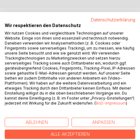
BESCHREIBUNG
Datenschutzerklärung
Wir respektieren den Datenschutz
Wir nutzen Cookies und vergleichbare Technologien auf unserer
Dieses Buch nimmt seine Leser mit auf eine abenteuerliche
Website. Einige von ihnen sind essenziell und technisch notwendig.
Expedition in die imposante Bergwelt der Weltreligionen,
Daneben verwenden wir Analysemethoden (z. B. Cookies oder
von deren geschäftigen Basecamps bis in die eisigen
Fingerprints sowie serverseitiges Tracking), um zu messen, wie häufig
Höhen letzter Erkenntnis und darüber hinaus. Wer sich auf
unsere Seite besucht und wie sie genutzt wird. Wir verwenden
Trackingtechnologien zu Marketingzwecken und setzen hierzu
dieses Abenteuer einlässt, tut dies auf eigenes Risiko, wird
serverseitiges Tracking sowie auch Drittanbieter ein, wodurch ggf.
hier doch alles infrage gestellt, was man bisher über die
geräteübergreifend Cookies, Fingerprints, Tracking-Pixel, IP-Adressen
Lehren der großen Weltreligionen meinte glauben zu
sowie gehashte E-Mail-Adressen genutzt werden. Auf unserer Seite
betten wir zudem Drittinhalte von anderen Anbietern ein (Video-
müssen.
Plattformen). Wir haben auf die weitere Datenverarbeitung und ein
etwaiges Tracking durch den Drittanbieter keinen Einfluss. Mit deiner
"Ich kann mich nicht erinnern, schon mal ein ähnlich
Einstellung willigst du in die oben beschriebenen Vorgänge ein. Du
kannst deine Einwilligung (z. B. im Footer unter „Privacy-Einstellungen“)
unterhaltsames, kurzweiliges und in sich stimmiges
jederzeit mit Wirkung für die Zukunft widerrufen. (
BoD-Impressum
)
religionskritisches Buch gelesen zu haben ... Einziger
Nachteil: Das Buch liest sich so spannend und
unterhaltsam, dass man es nur allzu schnell ausgelesen hat
ABLEHNEN
ANPASSEN
... Mein Fazit: Unbedingt lesen!" (Marc Niedermeier,
Buchtipp des Jahres 30.09.2020, www.awq.de)
ALLE AKZEPTIEREN