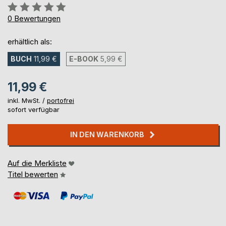
Bewertung::
0%
0
Bewertungen
erhältlich als:
BUCH
11,99 €
E-BOOK
5,99 €
11,99 €
inkl. MwSt. /
portofrei
sofort verfügbar
IN DEN WARENKORB
Auf die Merkliste
Titel bewerten