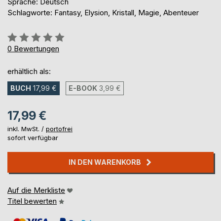
Sprache: Deutsch
Schlagworte: Fantasy, Elysion, Kristall, Magie, Abenteuer
Bewertung::
0%
0
Bewertungen
erhältlich als:
BUCH
17,99 €
E-BOOK
3,99 €
17,99 €
inkl. MwSt. /
portofrei
sofort verfügbar
IN DEN WARENKORB
Auf die Merkliste
Titel bewerten