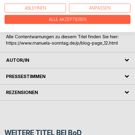
nicht eindämmen und eine neue Apparatur aus den
ABLEHNEN
ANPASSEN
Eingeweiden der Berge könnte alle Bemühungen auf
beiden Seiten mit einem Schlag zunichtemachen.
ALLE AKZEPTIEREN
Alle Contentwarnungen zu diesem Titel finden Sie hier:
https://www.manuela-sonntag.de/p/blog-page_12.html
AUTOR/IN
PRESSESTIMMEN
REZENSIONEN
WEITERE TITEL BEI
BoD