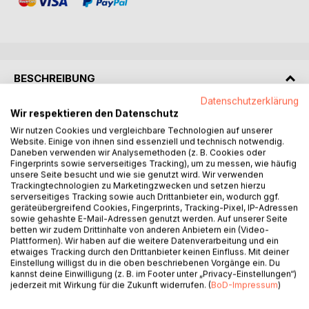
BESCHREIBUNG
Datenschutzerklärung
Wir respektieren den Datenschutz
Die eine flüchtet vor den Schatten ihrer Herkunft - die
Wir nutzen Cookies und vergleichbare Technologien auf unserer
andere ist die Prophetin einer vergessenen Göttin. Beide
Website. Einige von ihnen sind essenziell und technisch notwendig.
müssen sich dem drohenden Chaos einer neuen
Daneben verwenden wir Analysemethoden (z. B. Cookies oder
Weltordnung stellen - die eine gegen die Mächtigen ihrer
Fingerprints sowie serverseitiges Tracking), um zu messen, wie häufig
Welt, die andere gegen ihren besten Freund.
unsere Seite besucht und wie sie genutzt wird. Wir verwenden
Trackingtechnologien zu Marketingzwecken und setzen hierzu
Elysion ist ein Kontinent am Rande des Abgrunds.
serverseitiges Tracking sowie auch Drittanbieter ein, wodurch ggf.
Im Lichtreich hat ein Krieg gegen die Schatten mehr als nur
geräteübergreifend Cookies, Fingerprints, Tracking-Pixel, IP-Adressen
zerstörte Dörfer zurückgelassen. Während der Hohe Rat
sowie gehashte E-Mail-Adressen genutzt werden. Auf unserer Seite
betten wir zudem Drittinhalte von anderen Anbietern ein (Video-
die Risse im Gefüge der politischen Ordnung zu kitten
Plattformen). Wir haben auf die weitere Datenverarbeitung und ein
versucht, sind Andere nur zu bereit ihren Vorteil aus seiner
etwaiges Tracking durch den Drittanbieter keinen Einfluss. Mit deiner
bröckelnden Autorität zu schlagen. Im Schattenreich
Einstellung willigst du in die oben beschriebenen Vorgänge ein. Du
kannst deine Einwilligung (z. B. im Footer unter „Privacy-Einstellungen“)
dagegen fällt der Krone die undankbare Aufgabe zu
jederzeit mit Wirkung für die Zukunft widerrufen. (
BoD-Impressum
)
Frieden zu stiften, um einen zweiten Eroberungsfeldzug zu
verhindern. Doch die Wellen des Fortschritts lassen sich