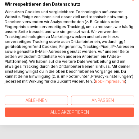
Auseinandersetzung mit der fremden Kultur, den spirituellen
Wir respektieren den Datenschutz
Bräuchen und der unbekannten Sprache findet er neue
Wir nutzen Cookies und vergleichbare Technologien auf unserer
Perspektiven auf die Themen Arbeit, Beruf(ung), Gott und
Website. Einige von ihnen sind essenziell und technisch notwendig.
Daneben verwenden wir Analysemethoden (z. B. Cookies oder
Natur. Mit der Erweiterung des Horizonts treten auch neue
Fingerprints sowie serverseitiges Tracking), um zu messen, wie häufig
Freundschaften, Chancen und Inspirationen in Erscheinung,
unsere Seite besucht und wie sie genutzt wird. Wir verwenden
die das Leben von nun an bereichern.
Trackingtechnologien zu Marketingzwecken und setzen hierzu
serverseitiges Tracking sowie auch Drittanbieter ein, wodurch ggf.
geräteübergreifend Cookies, Fingerprints, Tracking-Pixel, IP-Adressen
Immer mit dabei: Die Fotokamera und der Blick für die
sowie gehashte E-Mail-Adressen genutzt werden. Auf unserer Seite
essenziellen Momente eines unvergesslichen Abenteuers.
betten wir zudem Drittinhalte von anderen Anbietern ein (Video-
Plattformen). Wir haben auf die weitere Datenverarbeitung und ein
etwaiges Tracking durch den Drittanbieter keinen Einfluss. Mit deiner
Einstellung willigst du in die oben beschriebenen Vorgänge ein. Du
AUTOR/IN
kannst deine Einwilligung (z. B. im Footer unter „Privacy-Einstellungen“)
jederzeit mit Wirkung für die Zukunft widerrufen. (
BoD-Impressum
)
PRESSESTIMMEN
ABLEHNEN
ANPASSEN
REZENSIONEN
ALLE AKZEPTIEREN