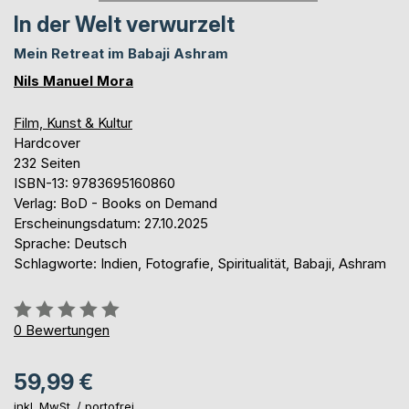
In der Welt verwurzelt
Mein Retreat im Babaji Ashram
Nils Manuel Mora
Film, Kunst & Kultur
Hardcover
232 Seiten
ISBN-13: 9783695160860
Verlag: BoD - Books on Demand
Erscheinungsdatum: 27.10.2025
Sprache: Deutsch
Schlagworte: Indien, Fotografie, Spiritualität, Babaji, Ashram
Bewertung::
0%
0
Bewertungen
59,99 €
inkl. MwSt. /
portofrei