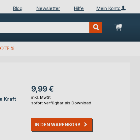
Blog
Newsletter
Hilfe
Mein Konto
Mein Wa
OTE %
9,99 €
inkl. MwSt.
e Kraft
sofort verfügbar als Download
IN DEN WARENKORB