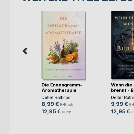
 der
Die Enneagramm-
Wenn die S
Aromatherapie
brennt - 
m
Detlef Rathmer
Detlef Rath
r
8,99 €
9,99 €
E-Book
E-
ook
12,95 €
12,95 €
Buch
B
h