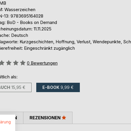
 MB
: Wasserzeichen
N-13: 9783695164028
lag: BoD - Books on Demand
cheinungsdatum: 11.11.2025
ache: Deutsch
lagworte: Kurzgeschichten, Hoffnung, Verlust, Wendepunkte, Sch
ierefreiheit: Eingeschränkt zugänglich
ertung::
0
Bewertungen
ltlich als:
BUCH
15,95 €
E-BOOK
9,99 €
TIMMEN
REZENSIONEN
lärung