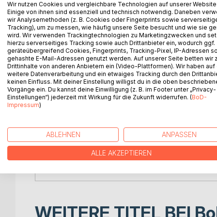
IN DER TIEFE DER ZEIT - 27 Geschichten über Ver
Wir nutzen Cookies und vergleichbare Technologien auf unserer Website
Einige von ihnen sind essenziell und technisch notwendig. Daneben ver
wir Analysemethoden (z. B. Cookies oder Fingerprints sowie serverseitig
Manchmal hält das Leben den Atem an: Abschied, Kr
Tracking), um zu messen, wie häufig unsere Seite besucht und wie sie ge
nichts selbstverständlich ist.
wird. Wir verwenden Trackingtechnologien zu Marketingzwecken und se
hierzu serverseitiges Tracking sowie auch Drittanbieter ein, wodurch ggf.
geräteübergreifend Cookies, Fingerprints, Tracking-Pixel, IP-Adressen s
Die 27 Geschichten dieses Buches erzählen von M
gehashte E-Mail-Adressen genutzt werden. Auf unserer Seite betten wir
verlieren, zweifeln und stolpern - und doch Spuren
Drittinhalte von anderen Anbietern ein (Video-Plattformen). Wir haben auf
weitere Datenverarbeitung und ein etwaiges Tracking durch den Drittanbi
keinen Einfluss. Mit deiner Einstellung willigst du in die oben beschriebe
Inspiriert von den Grundmustern des Enneagramms, 
Vorgänge ein. Du kannst deine Einwilligung (z. B. im Footer unter „Privacy-
Spiegel, die Leserinnen und Leser einladen, sich s
Einstellungen“) jederzeit mit Wirkung für die Zukunft widerrufen. (
BoD-
Impressum
)
Exklusives Dankeschön: Mit dem Kauf dieses B
meines Buches DER CODE DEINER PERSÖNLICHKEIT 
ABLEHNEN
ANPASSEN
zum Enneagramm.
ALLE AKZEPTIEREN
Ein Buch, das keine schnellen Antworten gibt, son
Gewissheit, dass das Leben trägt - auch in der Tie
WEITERE TITEL BEI
Bo