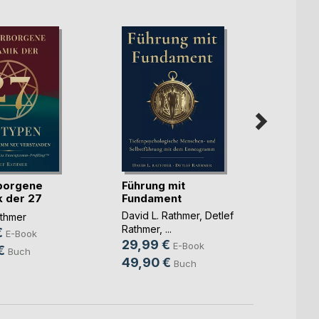
borgene
Führung mit
Meta-
 der 27
Fundament
Detlef
en
David L. Rathmer
,
Detlef
athmer
9,99
Rathmer
, ...
€
E-Book
15,9
29,99 €
E-Book
€
Buch
49,90 €
Buch