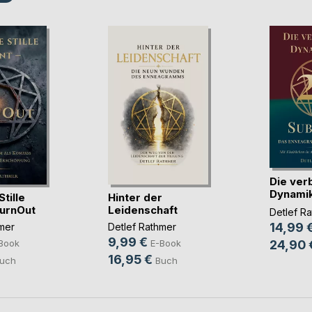
Die ver
Dynamik
tille
Hinter der
Subtyp
BurnOut
Leidenschaft
Detlef R
14,99 
mer
Detlef Rathmer
9,99 €
24,90 
Book
E-Book
16,95 €
uch
Buch