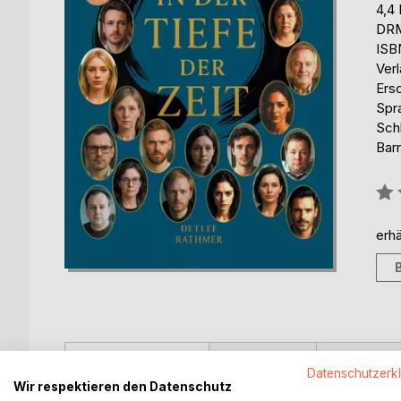
4,4
DRM
ISB
Ver
Ers
Spr
Sch
Barr
Bew
0%
erhä
BESCHREIBUNG
AUTOR/IN
PRESSES
Datenschutzerk
Wir respektieren den Datenschutz