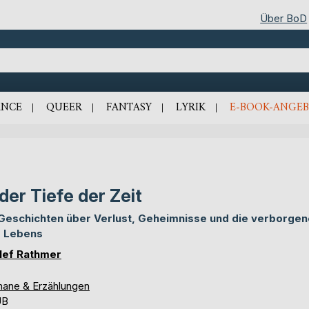
Über BoD
NCE
QUEER
FANTASY
LYRIK
E-BOOK-ANGEB
 der Tiefe der Zeit
Geschichten über Verlust, Geheimnisse und die verborgen
 Lebens
lef Rathmer
ane & Erzählungen
UB