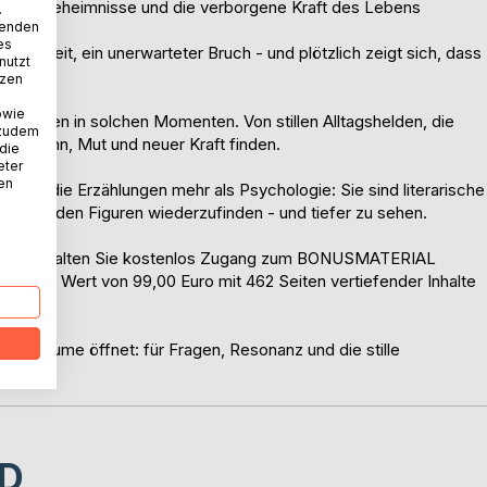
lust, Geheimnisse und die verborgene Kraft des Lebens
.
wenden
es
ankheit, ein unerwarteter Bruch - und plötzlich zeigt sich, dass
nutzt
tzen
owie
enschen in solchen Momenten. Von stillen Alltagshelden, die
 zudem
 von Sinn, Mut und neuer Kraft finden.
 die
eter
nen
sind die Erzählungen mehr als Psychologie: Sie sind literarische
elbst in den Figuren wiederzufinden - und tiefer zu sehen.
uches erhalten Sie kostenlos Zugang zum BONUSMATERIAL
im Wert von 99,00 Euro mit 462 Seiten vertiefender Inhalte
dern Räume öffnet: für Fragen, Resonanz und die stille
fe.
D