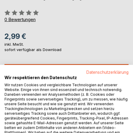
Bewertung::
0%
0
Bewertungen
2,99 €
inkl. MwSt.
sofort verfügbar als Download
IN DEN WARENKORB
Datenschutzerklärung
Wir respektieren den Datenschutz
Wir nutzen Cookies und vergleichbare Technologien auf unserer
Auf die Merkliste
Website. Einige von ihnen sind essenziell und technisch notwendig.
Titel bewerten
Daneben verwenden wir Analysemethoden (z. B. Cookies oder
Fingerprints sowie serverseitiges Tracking), um zu messen, wie häufig
unsere Seite besucht und wie sie genutzt wird. Wir verwenden
Trackingtechnologien zu Marketingzwecken und setzen hierzu
serverseitiges Tracking sowie auch Drittanbieter ein, wodurch ggf.
geräteübergreifend Cookies, Fingerprints, Tracking-Pixel, IP-Adressen
sowie gehashte E-Mail-Adressen genutzt werden. Auf unserer Seite
betten wir zudem Drittinhalte von anderen Anbietern ein (Video-
Plattformen). Wir haben auf die weitere Datenverarbeitung und ein