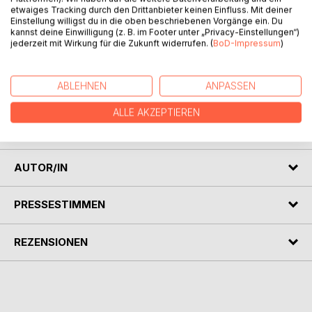
etwaiges Tracking durch den Drittanbieter keinen Einfluss. Mit deiner
BESCHREIBUNG
Einstellung willigst du in die oben beschriebenen Vorgänge ein. Du
kannst deine Einwilligung (z. B. im Footer unter „Privacy-Einstellungen“)
jederzeit mit Wirkung für die Zukunft widerrufen. (
BoD-Impressum
)
Mich haute es fast um, als ich zum ersten Mal das Teil
meines besten Freundes sah. Wir saßen in der Sauna und
ich konnte gar nicht anders als andauernd hinzusehen.
ABLEHNEN
ANPASSEN
Blitzartig kam meine alte Vorliebe für große Schwänze
wieder ans Tageslicht und ich konnte an nichts mehr
ALLE AKZEPTIEREN
anderes denken.
AUTOR/IN
PRESSESTIMMEN
REZENSIONEN