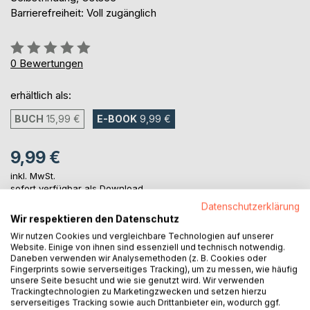
Barrierefreiheit: Voll zugänglich
Bewertung::
0%
0
Bewertungen
erhältlich als:
BUCH
15,99 €
E-BOOK
9,99 €
9,99 €
inkl. MwSt.
sofort verfügbar als Download
Datenschutzerklärung
Wir respektieren den Datenschutz
IN DEN WARENKORB
Wir nutzen Cookies und vergleichbare Technologien auf unserer
Website. Einige von ihnen sind essenziell und technisch notwendig.
Daneben verwenden wir Analysemethoden (z. B. Cookies oder
Fingerprints sowie serverseitiges Tracking), um zu messen, wie häufig
Auf die Merkliste
unsere Seite besucht und wie sie genutzt wird. Wir verwenden
Titel bewerten
Trackingtechnologien zu Marketingzwecken und setzen hierzu
serverseitiges Tracking sowie auch Drittanbieter ein, wodurch ggf.