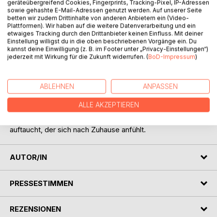
geräteübergreifend Cookies, Fingerprints, Tracking-Pixel, IP-Adressen
sowie gehashte E-Mail-Adressen genutzt werden. Auf unserer Seite
betten wir zudem Drittinhalte von anderen Anbietern ein (Video-
Plattformen). Wir haben auf die weitere Datenverarbeitung und ein
etwaiges Tracking durch den Drittanbieter keinen Einfluss. Mit deiner
Einstellung willigst du in die oben beschriebenen Vorgänge ein. Du
kannst deine Einwilligung (z. B. im Footer unter „Privacy-Einstellungen“)
jederzeit mit Wirkung für die Zukunft widerrufen. (
BoD-Impressum
)
BESCHREIBUNG
ABLEHNEN
ANPASSEN
Freund weg. Job zum Kotzen. Würde angekratzt. Marie
kämpft sich durch einen Alltag, der wehtut, demütigt und
ALLE AKZEPTIEREN
sprachlos macht. Romantik steht dabei nun wirklich nicht
auf ihrem Zettel. Blöd nur, wenn ausgerechnet dann jemand
auftaucht, der sich nach Zuhause anfühlt.
AUTOR/IN
PRESSESTIMMEN
REZENSIONEN