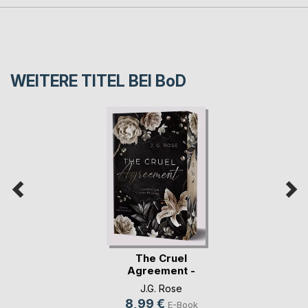
WEITERE TITEL BEI
BoD
The Cruel
Agreement -
Gestohlen vo(...)
J.G. Rose
8,99 €
E-Book