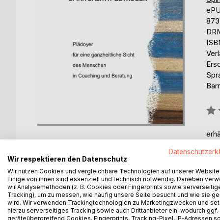
eP
873
DRM
ISB
Ver
Ers
Spr
Barr
Bew
0%
erhä
Datenschutzerk
Wir respektieren den Datenschutz
Wir nutzen Cookies und vergleichbare Technologien auf unserer Website
Einige von ihnen sind essenziell und technisch notwendig. Daneben ver
wir Analysemethoden (z. B. Cookies oder Fingerprints sowie serverseitig
BESCHREIBUNG
AUTOR/IN
PRESSES
Tracking), um zu messen, wie häufig unsere Seite besucht und wie sie ge
wird. Wir verwenden Trackingtechnologien zu Marketingzwecken und se
hierzu serverseitiges Tracking sowie auch Drittanbieter ein, wodurch ggf.
geräteübergreifend Cookies, Fingerprints, Tracking-Pixel, IP-Adressen s