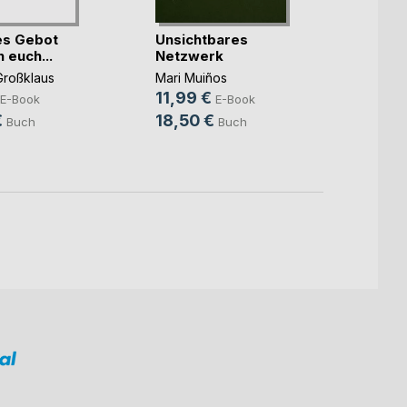
es Gebot
Unsichtbares
 euch...
Netzwerk
Die R
Seele
Großklaus
Mari Muiños
11,99 €
Rita a.
E-Book
E-Book
9,99
€
18,50 €
Buch
Buch
25,0