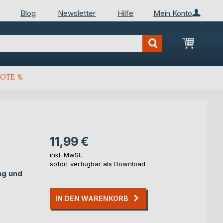
Blog
Newsletter
Hilfe
Mein Konto
Mein Wa
OTE %
11,99 €
inkl. MwSt.
sofort verfügbar als Download
ng und
IN DEN WARENKORB