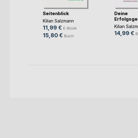
urg oder
Seitenblick
Deine
 W(...)
Erfolgsge
Kilian Salzmann
ila
Kilian Salz
11,99 €
E-Book
14,99 €
ok
B
15,80 €
Buch
h