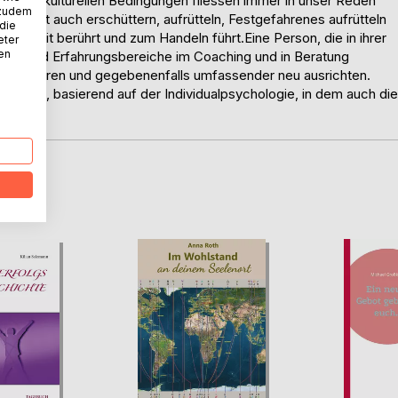
 soziokulturellen Bedingungen fliessen immer in unser Reden
 zudem
ritualität auch erschüttern, aufrütteln, Festgefahrenes aufrütteln
 die
rklichkeit berührt und zum Handeln führt.Eine Person, die in ihrer
eter
nen
ns- und Erfahrungsbereiche im Coaching und in Beratung
reflektieren und gegebenenfalls umfassender neu ausrichten.
enbild, basierend auf der Individualpsychologie, in dem auch die
D