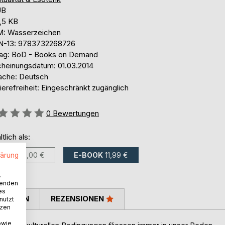
UB
,5 KB
: Wasserzeichen
N-13: 9783732268726
lag: BoD - Books on Demand
cheinungsdatum: 01.03.2014
ache: Deutsch
ierefreiheit: Eingeschränkt zugänglich
ertung::
0
Bewertungen
ltlich als:
BUCH
16,00 €
E-BOOK
11,99 €
lärung
.
wenden
es
TIMMEN
REZENSIONEN
nutzt
tzen
owie