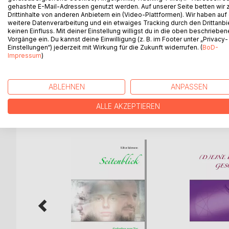
Unser Menschenbild, unsere Werte, Interessen und
gehashte E-Mail-Adressen genutzt werden. Auf unserer Seite betten wir
über Spiritualität mit ein. Umgekehrt darf wahre Spi
Drittinhalte von anderen Anbietern ein (Video-Plattformen). Wir haben auf
und in Frage stellen, weil sie zutiefst die Lebenswi
weitere Datenverarbeitung und ein etwaiges Tracking durch den Drittanbi
keinen Einfluss. Mit deiner Einstellung willigst du in die oben beschriebe
Integrität wahrgenommen wird und sämtliche Lebe
Vorgänge ein. Du kannst deine Einwilligung (z. B. im Footer unter „Privacy-
ansprechen darf, wird sein Handeln umfassender 
Einstellungen“) jederzeit mit Wirkung für die Zukunft widerrufen. (
BoD-
Dabei baut Salzmann auf ein ganzheitliches Mensch
Impressum
)
spirituelle Dimension ihren Platz hat.
ABLEHNEN
ANPASSEN
ALLE AKZEPTIEREN
WEITERE TITEL BEI
Bo