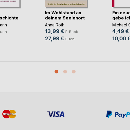
Im Wohlstand an
Ein neu
schichte
deinem Seelenort
gebe ich
mann
Anna Roth
Michael 
13,99 €
4,49 €
uch
E-Book
27,99 €
10,00 
Buch