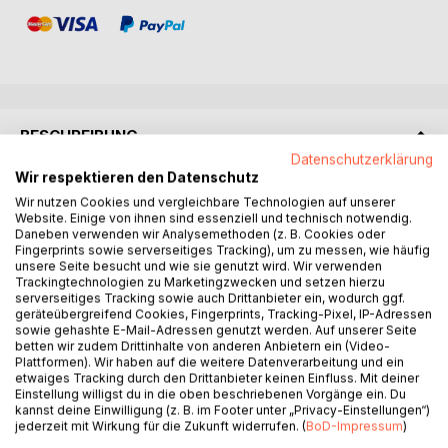
BESCHREIBUNG
Datenschutzerklärung
Wir respektieren den Datenschutz
Ein Nicole-Friedli-Krimi
Wir nutzen Cookies und vergleichbare Technologien auf unserer
Ein Mord in Schwyz, einer in Zürich, ein dritter im Berner
Website. Einige von ihnen sind essenziell und technisch notwendig.
Bremgartenwald. Leutnant Nicole Friedli wird in einen Fall
Daneben verwenden wir Analysemethoden (z. B. Cookies oder
Fingerprints sowie serverseitiges Tracking), um zu messen, wie häufig
hineingezogen, der bald nationale Dimensionen annimmt:
unsere Seite besucht und wie sie genutzt wird. Wir verwenden
Drei Menschen sterben - alle mit Bezug zur
Trackingtechnologien zu Marketingzwecken und setzen hierzu
Behindertenarbeit - alle auf qualvolle Weise. Und bei jedem
serverseitiges Tracking sowie auch Drittanbieter ein, wodurch ggf.
geräteübergreifend Cookies, Fingerprints, Tracking-Pixel, IP-Adressen
Tatort bleibt ein rätselhaftes Zahlenmuster zurück. Ein
sowie gehashte E-Mail-Adressen genutzt werden. Auf unserer Seite
Code? Eine Botschaft?
betten wir zudem Drittinhalte von anderen Anbietern ein (Video-
Die Polizei arbeitet rund um die Uhr, Ermittler aus Bern,
Plattformen). Wir haben auf die weitere Datenverarbeitung und ein
etwaiges Tracking durch den Drittanbieter keinen Einfluss. Mit deiner
Zürich und Schwyz bilden eine Sonderkommission. Doch
Einstellung willigst du in die oben beschriebenen Vorgänge ein. Du
die Motive des Täters liegen tief verborgen - in einer Welt,
kannst deine Einwilligung (z. B. im Footer unter „Privacy-Einstellungen“)
die viele nur vom Hörensagen kennen: Der Welt derer, die
jederzeit mit Wirkung für die Zukunft widerrufen. (
BoD-Impressum
)
nicht gesehen werden.