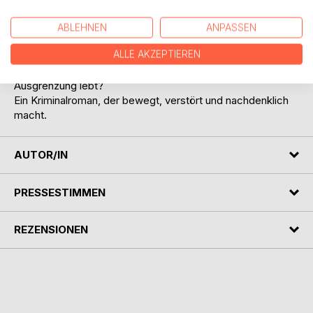
Der Täter ist blind - und hochintelligent. Seine Wut?
Präzise. Seine Opfer? Zielgerichtet ausgewählt.
ABLEHNEN
ANPASSEN
Was als klassische Mordermittlung beginnt, wird für Nicole
ALLE AKZEPTIEREN
Friedli zum moralischen Drahtseilakt: Wie viel
Verantwortung trägt ein Staat, der Integration predigt und
Ausgrenzung lebt?
Ein Kriminalroman, der bewegt, verstört und nachdenklich
macht.
AUTOR/IN
PRESSESTIMMEN
REZENSIONEN