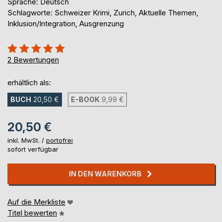
Sprache: Deutsch
Schlagworte: Schweizer Krimi, Zurich, Aktuelle Themen,
Inklusion/Integration, Ausgrenzung
Bewertung::
100%
2
Bewertungen
erhältlich als:
BUCH
20,50 €
E-BOOK
9,99 €
20,50 €
inkl. MwSt. /
portofrei
sofort verfügbar
IN DEN WARENKORB
Auf die Merkliste
Titel bewerten