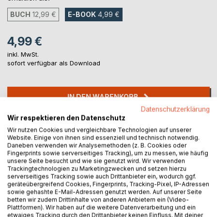
BUCH
12,99 €
E-BOOK
4,99 €
4,99 €
inkl. MwSt.
sofort verfügbar als Download
IN DEN WARENKORB
Datenschutzerklärung
Wir respektieren den Datenschutz
Auf die Merkliste
Wir nutzen Cookies und vergleichbare Technologien auf unserer
Titel bewerten
Website. Einige von ihnen sind essenziell und technisch notwendig.
Daneben verwenden wir Analysemethoden (z. B. Cookies oder
Fingerprints sowie serverseitiges Tracking), um zu messen, wie häufig
unsere Seite besucht und wie sie genutzt wird. Wir verwenden
Trackingtechnologien zu Marketingzwecken und setzen hierzu
serverseitiges Tracking sowie auch Drittanbieter ein, wodurch ggf.
geräteübergreifend Cookies, Fingerprints, Tracking-Pixel, IP-Adressen
sowie gehashte E-Mail-Adressen genutzt werden. Auf unserer Seite
betten wir zudem Drittinhalte von anderen Anbietern ein (Video-
Plattformen). Wir haben auf die weitere Datenverarbeitung und ein
BESCHREIBUNG
etwaiges Tracking durch den Drittanbieter keinen Einfluss. Mit deiner