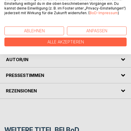
Einstellung willigst du in die oben beschriebenen Vorgänge ein. Du
kannst deine Einwilligung (z. B. im Footer unter „Privacy-Einstellungen“)
Farben sind Energie und Schwingung. Sie sind in unserer
jederzeit mit Wirkung für die Zukunft widerrufen. (
BoD-Impressum
)
Kultur sehr tief verwurzelt. Was bedeuten uns die einzelnen
Farben? Wofür stehen sie?
Gisela Darrah und Brita Rüsseler fühlen sich in die Farben
ABLEHNEN
ANPASSEN
ein, zeigen ihre vielfältigen Stimmungen und Bedeutungen
ALLE AKZEPTIEREN
auf.
AUTOR/IN
PRESSESTIMMEN
REZENSIONEN
WEITERE TITEL BEI
BoD