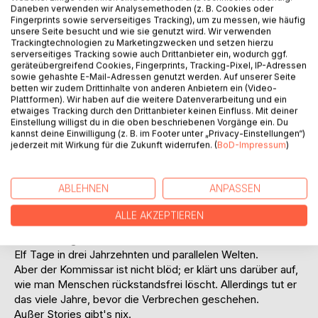
Titel bewerten
Daneben verwenden wir Analysemethoden (z. B. Cookies oder
Fingerprints sowie serverseitiges Tracking), um zu messen, wie häufig
unsere Seite besucht und wie sie genutzt wird. Wir verwenden
Trackingtechnologien zu Marketingzwecken und setzen hierzu
serverseitiges Tracking sowie auch Drittanbieter ein, wodurch ggf.
geräteübergreifend Cookies, Fingerprints, Tracking-Pixel, IP-Adressen
sowie gehashte E-Mail-Adressen genutzt werden. Auf unserer Seite
betten wir zudem Drittinhalte von anderen Anbietern ein (Video-
Plattformen). Wir haben auf die weitere Datenverarbeitung und ein
BESCHREIBUNG
etwaiges Tracking durch den Drittanbieter keinen Einfluss. Mit deiner
Einstellung willigst du in die oben beschriebenen Vorgänge ein. Du
kannst deine Einwilligung (z. B. im Footer unter „Privacy-Einstellungen“)
jederzeit mit Wirkung für die Zukunft widerrufen. (
BoD-Impressum
)
Fünf Menschen sind verschwunden, doch dem Kommissar
fällt dazu nichts ein; statt weiter zu ermitteln, tut er das,
was er wirklich kann: Texte schreiben und sich in Frauen
ABLEHNEN
ANPASSEN
verrennen.
Zwei Frauen haben sich gefunden und wieder verloren. Die
ALLE AKZEPTIEREN
eine verweht, die andere zieht es durch, bis zur totalen
Auslöschung.
Elf Tage in drei Jahrzehnten und parallelen Welten.
Aber der Kommissar ist nicht blöd; er klärt uns darüber auf,
wie man Menschen rückstandsfrei löscht. Allerdings tut er
das viele Jahre, bevor die Verbrechen geschehen.
Außer Stories gibt's nix.