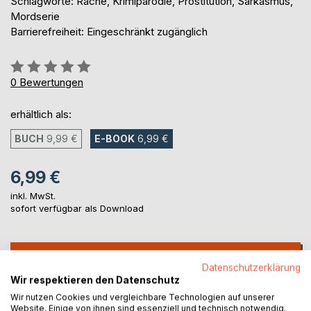
Schlagworte: Rache, Krimiparodie, Prostitution, Sarkasmus,
Mordserie
Barrierefreiheit: Eingeschränkt zugänglich
Bewertung::
0%
0
Bewertungen
erhältlich als:
BUCH
9,99 €
E-BOOK
6,99 €
6,99 €
inkl. MwSt.
sofort verfügbar als Download
IN DEN WARENKORB
Datenschutzerklärung
Wir respektieren den Datenschutz
Auf die Merkliste
Wir nutzen Cookies und vergleichbare Technologien auf unserer
Website. Einige von ihnen sind essenziell und technisch notwendig.