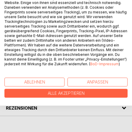
Website. Einige von ihnen sind essenziell und technisch notwendig.
Daneben verwenden wir Analysemethoden (z. B. Cookies oder
BESCHREIBUNG
Fingerprints sowie serverseitiges Tracking), um zu messen, wie häufig
unsere Seite besucht und wie sie genutzt wird. Wir verwenden
Trackingtechnologien zu Marketingzwecken und setzen hierzu
serverseitiges Tracking sowie auch Drittanbieter ein, wodurch ggf.
Lieber Herstellerfirmen, hiermit entsende ich Impulse Euch.
geräteübergreifend Cookies, Fingerprints, Tracking-Pixel, IP-Adressen
Es wird sicher nicht fruchten, aber ich manifestiere somit
sowie gehashte E-Mail-Adressen genutzt werden. Auf unserer Seite
betten wir zudem Drittinhalte von anderen Anbietern ein (Video-
meine Fantasie und die Hoffnung, das Ihr cooler werdet.
Plattformen). Wir haben auf die weitere Datenverarbeitung und ein
etwaiges Tracking durch den Drittanbieter keinen Einfluss. Mit deiner
Beste Grüße.
Einstellung willigst du in die oben beschriebenen Vorgänge ein. Du
Herold zu Moschdehner
kannst deine Einwilligung (z. B. im Footer unter „Privacy-Einstellungen“)
jederzeit mit Wirkung für die Zukunft widerrufen. (
BoD-Impressum
)
AUTOR/IN
ABLEHNEN
ANPASSEN
PRESSESTIMMEN
ALLE AKZEPTIEREN
REZENSIONEN