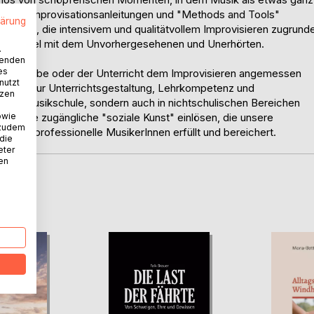
zogener Improvisationsanleitungen und "Methods and Tools"
lärung
zungen, die intensivem und qualitätvollem Improvisieren zugrund
ls ein Spiel mit dem Unvorhergesehenen und Unerhörten.
.
wenden
es
h die Probe oder der Unterricht dem Improvisieren angemessen
nutzt
egungen zur Unterrichtsgestaltung, Lehrkompetenz und
tzen
e und Musikschule, sondern auch in nichtschulischen Bereichen
owie
für alle zugängliche "soziale Kunst" einlösen, die unsere
 zudem
nd nichtprofessionelle MusikerInnen erfüllt und bereichert.
 die
eter
nen
D