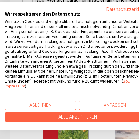
Eigenes erlebbar wird. Jenseits rein musikstilbe
Datenschutzerk
beschreibt dieses Buch die allgemeinen Vorausset
Wir respektieren den Datenschutz
liegen. Dabei steht im Fokus das Improvisieren a
Wir nutzen Cookies und vergleichbare Technologien auf unserer Website
Einige von ihnen sind essenziell und technisch notwendig. Daneben ver
wir Analysemethoden (z. B. Cookies oder Fingerprints sowie serverseitig
Improvisieren lernen kann nur gelingen, wenn auc
Tracking), um zu messen, wie häufig unsere Seite besucht und wie sie ge
gestaltet wird. Deshalb stellt dieses Buch Überl
wird. Wir verwenden Trackingtechnologien zu Marketingzwecken und se
Ensembledynamik vor. Aber nicht nur in der Schul
hierzu serverseitiges Tracking sowie auch Drittanbieter ein, wodurch ggf.
geräteübergreifend Cookies, Fingerprints, Tracking-Pixel, IP-Adressen s
kann Improvisation die Vision von Musikmachen als 
gehashte E-Mail-Adressen genutzt werden. Auf unserer Seite betten wir
erstarrte Musikkultur ergänzt und professionelle u
Drittinhalte von anderen Anbietern ein (Video-Plattformen). Wir haben auf
weitere Datenverarbeitung und ein etwaiges Tracking durch den Drittanbi
keinen Einfluss. Mit deiner Einstellung willigst du in die oben beschriebe
Vorgänge ein. Du kannst deine Einwilligung (z. B. im Footer unter „Privacy-
Einstellungen“) jederzeit mit Wirkung für die Zukunft widerrufen. (
BoD-
WEITERE TITEL BEI
Bo
Impressum
)
ABLEHNEN
ANPASSEN
ALLE AKZEPTIEREN