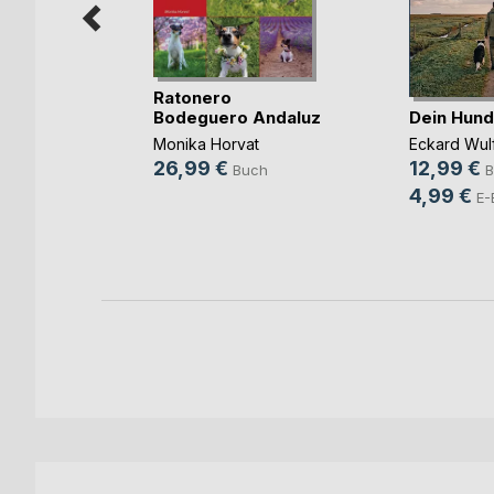
 Lagotto
Ratonero
Dein Hund
Bodeguero Andaluz
Eckard Wul
Monika Horvat
12,99 €
26,99 €
B
ch
Buch
4,99 €
E-
ok