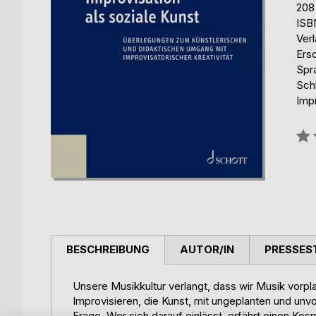
208
ISB
Ver
Ers
Spr
Sch
Imp
Bew
0%
BESCHREIBUNG
AUTOR/IN
PRESSES
Unsere Musikkultur verlangt, dass wir Musik vorpl
Improvisieren, die Kunst, mit ungeplanten und unv
Frage. Wer sich darauf einlässt, erfährt einen 