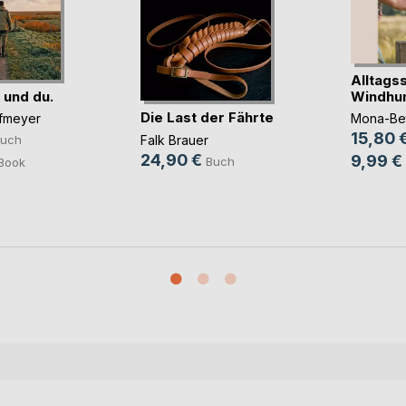
Alltagss
 und du.
Windhu
Die Last der Fährte
fmeyer
Mona-Bet
15,80 
Falk Brauer
uch
24,90 €
9,99 €
Buch
Book