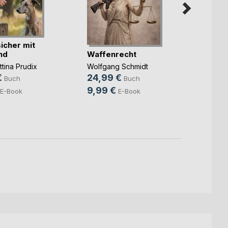
icher mit
Waffenrecht
nd
Pilge
Wolfgang Schmidt
tina Prudix
auf de
24,99 €
€
Buch
Buch
Wolfga
9,99 €
E-Book
E-Book
10,0
4,49