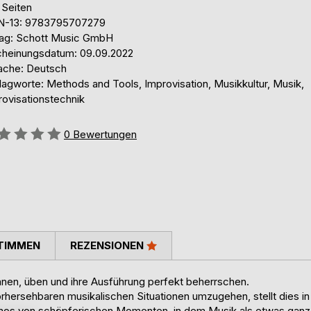
 Seiten
N-13: 9783795707279
lag: Schott Music GmbH
cheinungsdatum: 09.09.2022
ache: Deutsch
lagworte: Methods and Tools, Improvisation, Musikkultur, Musik,
rovisationstechnik
ertung::
0
Bewertungen
TIMMEN
REZENSIONEN
anen, üben und ihre Ausführung perfekt beherrschen.
orhersehbaren musikalischen Situationen umzugehen, stellt dies in
Kosmos von schöpferischen Momenten, in dem Musik als etwas ganz