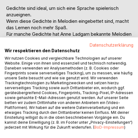
Gedichte sind ideal, um sich eine Sprache spielerisch
anzueignen.
Wenn diese Gedichte in Melodien eingebettet sind, macht
das Lernen noch mehr Spaß.
Für manche Gedichte hat Anne Ladgam bekannte Melodien
genutzt,
Datenschutzerklärung
für andere Gedichte könnte man selbst eine Melodie
Wir respektieren den Datenschutz
(er)finden.
Wir nutzen Cookies und vergleichbare Technologien auf unserer
Ein Gedicht-Refrain wurde zu einer gesungenen Bitte. Das
Website. Einige von ihnen sind essenziell und technisch notwendig.
Lied wurde in einige Sprachen (zum Teil mit
Daneben verwenden wir Analysemethoden (z. B. Cookies oder
Googletranslator) übersetzt:
Fingerprints sowie serverseitiges Tracking), um zu messen, wie häufig
unsere Seite besucht und wie sie genutzt wird. Wir verwenden
Das Lied "Mir zuliebe, Dir zuliebe" ist ein Ohrwurm, die
Trackingtechnologien zu Marketingzwecken und setzen hierzu
Bitte einer Passivraucherin, mit dem Rauchen aufzuhören,
serverseitiges Tracking sowie auch Drittanbieter ein, wodurch ggf.
denn auch im Freien quält es Andere.
geräteübergreifend Cookies, Fingerprints, Tracking-Pixel, IP-Adressen
sowie gehashte E-Mail-Adressen genutzt werden. Auf unserer Seite
2018 entstand ein Gedicht im Dialekt, 2022 das Gleiche auf
betten wir zudem Drittinhalte von anderen Anbietern ein (Video-
Hochdeutsch.
Plattformen). Wir haben auf die weitere Datenverarbeitung und ein
2025 illustrierte es Anne Ladgam (pdf in A0 oder A1)
etwaiges Tracking durch den Drittanbieter keinen Einfluss. Mit deiner
Einstellung willigst du in die oben beschriebenen Vorgänge ein. Du
2026 kam die Melodie (nur Refrain) dazu.
kannst deine Einwilligung (z. B. im Footer unter „Privacy-Einstellungen“)
Zwischen den Gedichten gibt es eine leicht leserliche
jederzeit mit Wirkung für die Zukunft widerrufen. (
BoD-Impressum
)
Zigarettenstummel-Story.
Themen im Buch: Schule, Ferien, Schwerhörigkeit,