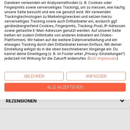
Daneben verwenden wir Analysemethoden (z. B. Cookies oder
BESCHREIBUNG
Fingerprints sowie serverseitiges Tracking), um zu messen, wie häufig
unsere Seite besucht und wie sie genutzt wird. Wir verwenden
Trackingtechnologien zu Marketingzwecken und setzen hierzu
serverseitiges Tracking sowie auch Drittanbieter ein, wodurch ggf.
Die Gedichte von Caroline Gärtner sind Ausdruck tiefer
geräteübergreifend Cookies, Fingerprints, Tracking-Pixel, IP-Adressen
Lebenserfahrung. Beobachtungen werden zu
sowie gehashte E-Mail-Adressen genutzt werden. Auf unserer Seite
symbolischen Lebensweisheiten. Gegenstände werden zu
betten wir zudem Drittinhalte von anderen Anbietern ein (Video-
Plattformen). Wir haben auf die weitere Datenverarbeitung und ein
Mythen verwandelt. Die Gedichte eröffnen dem Leser eine
etwaiges Tracking durch den Drittanbieter keinen Einfluss. Mit deiner
weite, ja oft mystische Gedankenwelt. Die Konturen neuer
Einstellung willigst du in die oben beschriebenen Vorgänge ein. Du
unbekannter Impressionen werden sichtbar.
kannst deine Einwilligung (z. B. im Footer unter „Privacy-Einstellungen“)
jederzeit mit Wirkung für die Zukunft widerrufen. (
BoD-Impressum
)
AUTOR/IN
ABLEHNEN
ANPASSEN
PRESSESTIMMEN
ALLE AKZEPTIEREN
REZENSIONEN