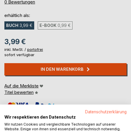
0%
0
Bewertungen
erhältlich als:
BUCH
3,99 €
E-BOOK
0,99 €
3,99 €
inkl. MwSt. /
portofrei
sofort verfügbar
IN DEN WARENKORB
Auf die Merkliste
Titel bewerten
Datenschutzerklärung
Wir respektieren den Datenschutz
Wir nutzen Cookies und vergleichbare Technologien auf unserer
Website. Einige von ihnen sind essenziell und technisch notwendig.